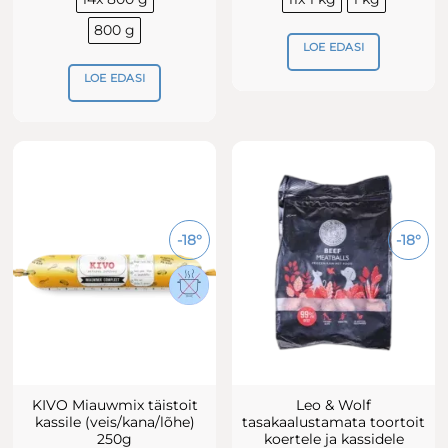
800 g
LOE EDASI
LOE EDASI
-18°
-18°
KIVO Miauwmix täistoit
Leo & Wolf
kassile (veis/kana/lõhe)
tasakaalustamata toortoit
250g
koertele ja kassidele