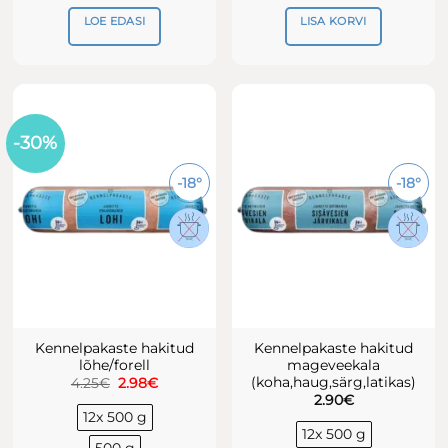
LOE EDASI
LISA KORVI
-30%
-18°
-18°
Kennelpakaste hakitud
Kennelpakaste hakitud
lõhe/forell
mageveekala
(koha,haug,särg,latikas)
Algne
Praegune
4.25
€
2.98
€
hind
hind
2.90
€
oli:
on:
12x 500 g
4.25€.
2.98€.
12x 500 g