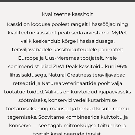
Kvaliteetne kassitoit
Kassid on looduse poolest rangelt lihassööjad ning
kvaliteetne kassitoit peab seda arvestama. MyPet
valik keskendub kõrge lihasisaldusega,
teraviljavabadele kassitoiduteudele parimatelt
Euroopa ja Uus-Meremaa tootjatelt. Meie
sortimendist leiad ZIWI Peak kassitoidu kuni 96%
lihasisaldusega, Natural Greatness teraviljavabad
retseptid ja Naturea veterinaartide poolt välja
töötatud toidud. Valikus on kuivtoidud igapäevaseks
söötmiseks, konservid vedelikutarbimise
toetamiseks ning maiused ja herkud kiisule rõõmu
tegemiseks. Soovitame kombineerida kuivtoitu ja
konserve — see tagab mitmekülgse toitumise ja
toetab kassi neerude tervist.