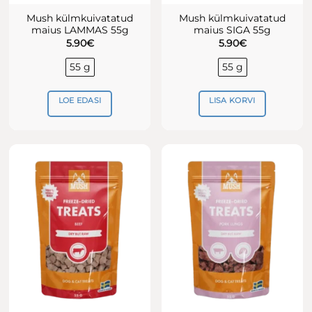
Mush külmkuivatatud
Mush külmkuivatatud
maius LAMMAS 55g
maius SIGA 55g
5.90
€
5.90
€
55 g
55 g
LOE EDASI
LISA KORVI