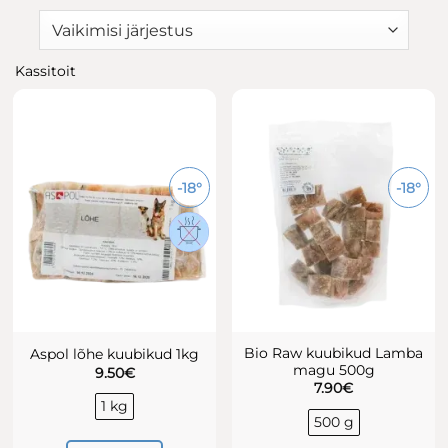
Kassitoit
-18°
-18°
Bio Raw kuubikud Lamba
Aspol lõhe kuubikud 1kg
magu 500g
9.50
€
7.90
€
1 kg
500 g