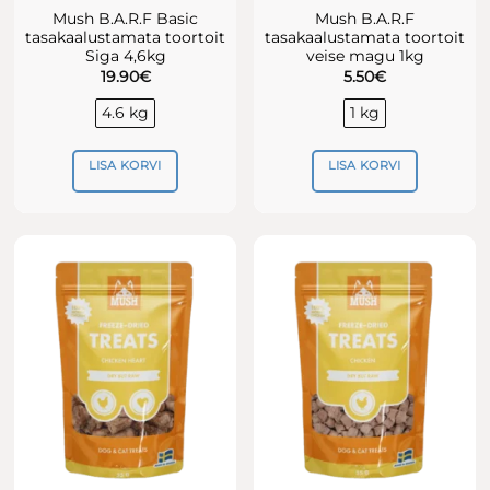
Mush B.A.R.F Basic
Mush B.A.R.F
tasakaalustamata toortoit
tasakaalustamata toortoit
Siga 4,6kg
veise magu 1kg
19.90
€
5.50
€
4.6 kg
1 kg
LISA KORVI
LISA KORVI