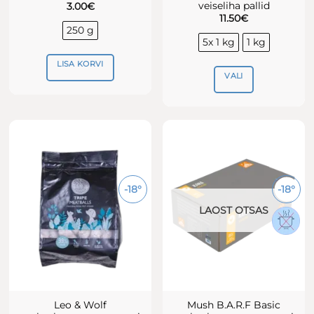
veiseliha pallid
3.00
€
11.50
€
250 g
5x 1 kg
1 kg
LISA KORVI
VALI
Sellel
tootel
on
mitu
varianti.
Valikuid
-18°
-18°
saab
teha
LAOST OTSAS
tootelehel.
Leo & Wolf
Mush B.A.R.F Basic