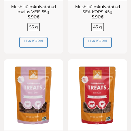
Mush külmkuivatatud
Mush külmkuivatatud
maius VEIS 55g
SEA KOPS 45g
5.90
€
5.90
€
55 g
45 g
LISA KORVI
LISA KORVI