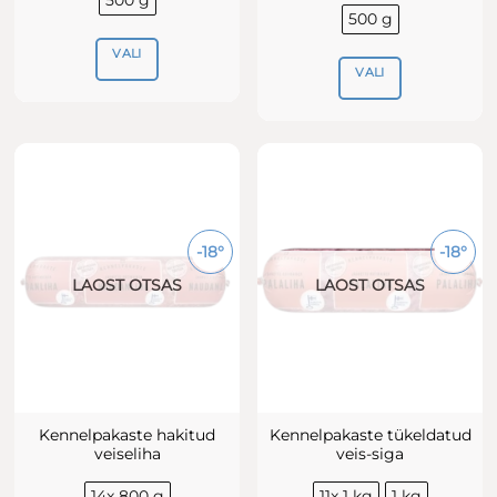
500 g
500 g
VALI
VALI
Sellel
Sellel
tootel
tootel
on
on
mitu
mitu
varianti.
varianti.
Valikuid
Valikuid
saab
-18°
-18°
saab
teha
teha
LAOST OTSAS
LAOST OTSAS
tootelehel.
tootelehel.
Kennelpakaste hakitud
Kennelpakaste tükeldatud
veiseliha
veis-siga
14x 800 g
11x 1 kg
1 kg