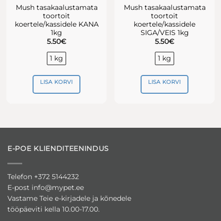
Mush tasakaalustamata
Mush tasakaalustamata
toortoit
toortoit
koertele/kassidele KANA
koertele/kassidele
1kg
SIGA/VEIS 1kg
5.50
€
5.50
€
1 kg
1 kg
LISA KORVI
LISA KORVI
E-POE KLIENDITEENINDUS
Telefon +372 5144232
E-post
info@mypet.ee
Vastame Teie e-kirjadele ja kõnedele
tööpäeviti kella 10.00-17.00.