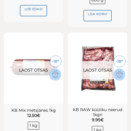
600 g
LOE EDASI
LISA KORVI
-18°
-18°
LAOST OTSAS
LAOST OTSAS
KB RAW küüliku neerud
KB Mix metsjänes 1kg
1kgn
12.50
€
9.95
€
1 kg
1 kg