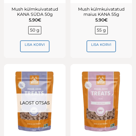
Mush külmkuivatatud
Mush külmkuivatatud
KANA SÜDA 50g
maius KANA 55g
5.90
€
5.90
€
50 g
55 g
LISA KORVI
LISA KORVI
LAOST OTSAS