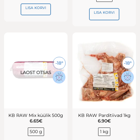
LISA KORVI
LISA KORVI
-18°
-18°
LAOST OTSAS
KB RAW Mix küülik 500g
KB RAW Parditiivad 1kg
6.65
€
6.90
€
500 g
1 kg