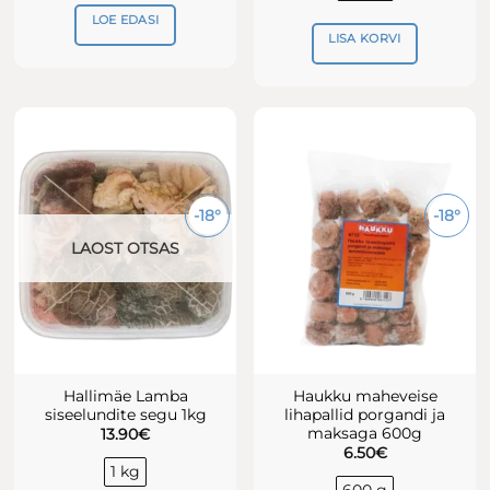
LOE EDASI
LISA KORVI
-18°
-18°
LAOST OTSAS
Hallimäe Lamba
Haukku maheveise
siseelundite segu 1kg
lihapallid porgandi ja
maksaga 600g
13.90
€
6.50
€
1 kg