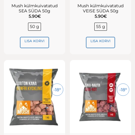
Mush külmkuivatatud
Mush külmkuivatatud
SEA SÜDA 50g
VEISE SÜDA 50g
5.90
€
5.90
€
50 g
55 g
LISA KORVI
LISA KORVI
-18°
-18°