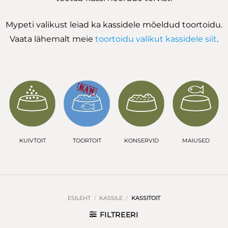
Mypeti valikust leiad ka kassidele mõeldud toortoidu.
Vaata lähemalt meie
toortoidu valikut kassidele siit
.
KUIVTOIT
TOORTOIT
KONSERVID
MAIUSED
ESILEHT
/
KASSILE
/
KASSITOIT
FILTREERI