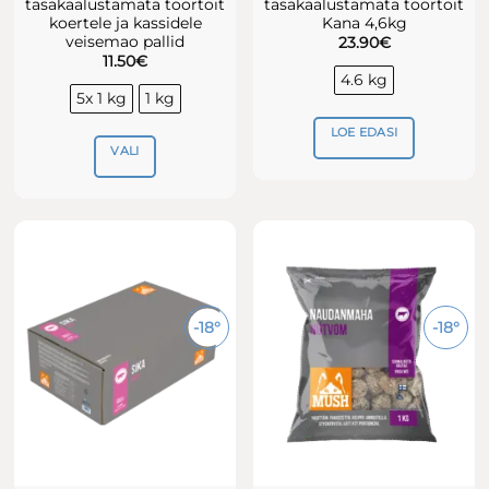
tasakaalustamata toortoit
tasakaalustamata toortoit
koertele ja kassidele
Kana 4,6kg
veisemao pallid
23.90
€
11.50
€
4.6 kg
5x 1 kg
1 kg
LOE EDASI
VALI
Sellel
tootel
on
mitu
varianti.
Valikuid
-18°
-18°
saab
teha
tootelehel.