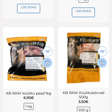
LOE EDASI
LOE EDASI
-18°
-18°
KB RAW Küülikukõrvad
KB RAW küüliku pead 1kg
500g
6.90
€
5.50
€
1 kg
500 g