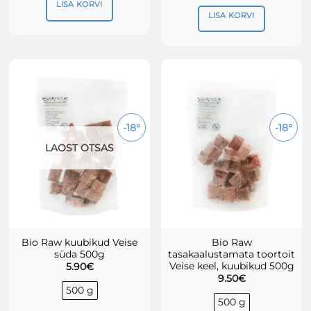
LISA KORVI
LISA KORVI
-18°
-18°
LAOST OTSAS
Bio Raw kuubikud Veise
Bio Raw
süda 500g
tasakaalustamata toortoit
Veise keel, kuubikud 500g
5.90
€
9.50
€
500 g
500 g