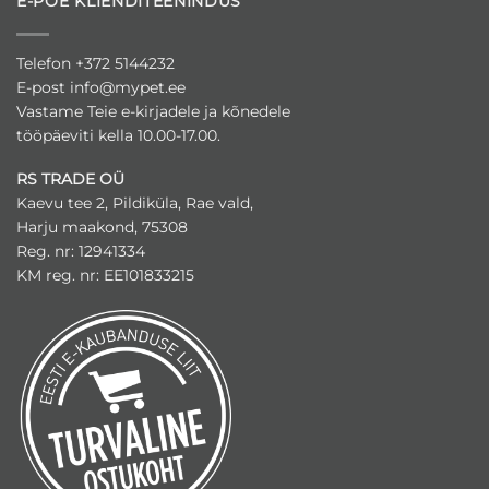
E-POE KLIENDITEENINDUS
saab
Valikuid
teha
saab
tootelehel.
teha
Telefon +372 5144232
tootelehel.
E-post
info@mypet.ee
Vastame Teie e-kirjadele ja kõnedele
tööpäeviti kella 10.00-17.00.
RS TRADE OÜ
Kaevu tee 2, Pildiküla, Rae vald,
Harju maakond, 75308
Reg. nr: 12941334
KM reg. nr: EE101833215