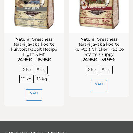
tootelehel.
Natural Greatness
Natural Greatness
teraviljavaba koerte
teraviljavaba koerte
kuivtoit Rabbit Recipe
kuivtoit Chicken Recipe
Light & Fit
Starter/Puppy
Hinnavahemik:
Hinnava
24.95
€
–
115.95
€
24.95
€
–
59.95
€
24.95€
24.95€
kuni
kuni
2 kg
6 kg
2 kg
6 kg
115.95€
59.95€
10 kg
15 kg
VALI
VALI
Sellel
tootel
Sellel
on
tootel
mitu
on
varianti.
mitu
Valikuid
varianti.