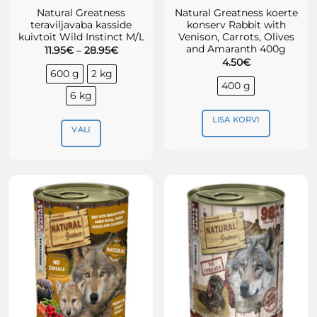
Natural Greatness
Natural Greatness koerte
teraviljavaba kasside
konserv Rabbit with
kuivtoit Wild Instinct M/L
Venison, Carrots, Olives
and Amaranth 400g
Hinnavahemik:
11.95
€
–
28.95
€
11.95€
4.50
€
kuni
600 g
2 kg
28.95€
400 g
6 kg
LISA KORVI
VALI
Sellel
tootel
on
mitu
varianti.
Valikuid
saab
teha
tootelehel.