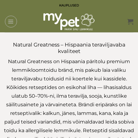
Skip
KAUPLUSED
to
content
Natural Greatness – Hispaania teraviljavaba
kvaliteet
Natural Greatness on Hispaania päritolu premium
lemmikloomtoidu bränd, mis pakub laia valiku
teraviljavabu toidusid nii koertele kui kassidele.
Kõikides retseptides on esikohal liha — lihasisaldus
ulatub 50–70%-ni, ilma teravilja, sooja, kunstlike
säilitusainete ja värvaineteta. Brändi eripäraks on lai
retseptivalik: kalkun, jänes, lammas, kana, kala ja
paljud teised variandid, mis võimaldavad leida sobiva
toidu ka allergilisele lemmikule. Retseptid sisaldavad