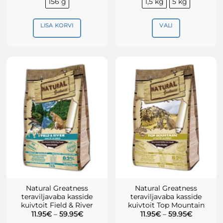
156 g
1,5 kg
5 kg
54.95€
LISA KORVI
VALI
Sellel
tootel
on
mitu
varianti.
Valikuid
saab
teha
tootelehel.
Natural Greatness
Natural Greatness
teraviljavaba kasside
teraviljavaba kasside
kuivtoit Field & River
kuivtoit Top Mountain
Hinnavahemik:
Hinnava
11.95
€
–
59.95
€
11.95
€
–
59.95
€
11.95€
11.95€