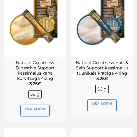
Natural Greatness
Natural Greatness Hair &
Digestive Support
Skin Support kassimaius
kassimaius kana
tuunikala krabiga 4x14g
kõrvitsaga 4x14g
3.25
€
3.25
€
56 g
56 g
LISA KORVI
LISA KORVI