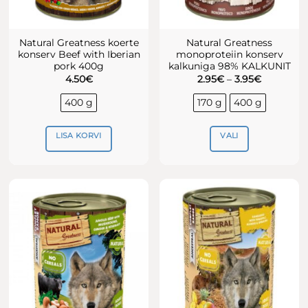
Natural Greatness koerte
Natural Greatness
konserv Beef with Iberian
monoproteiin konserv
pork 400g
kalkuniga 98% KALKUNIT
Hinnavah
4.50
€
2.95
€
–
3.95
€
2.95€
kuni
400 g
170 g
400 g
3.95€
LISA KORVI
VALI
Sellel
tootel
on
mitu
varianti.
Valikuid
saab
teha
tootelehel.