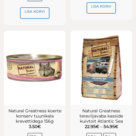
LISA KORVI
LISA KORVI
Natural Greatness koerte
Natural Greatness
konserv tuunikala
teraviljavaba kasside
krevettidega 156g
kuivtoit Atlantic Sea
Hinnava
3.50
€
22.95
€
–
54.95
€
22.95€
kuni