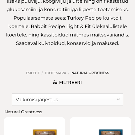
lisaks puuvilju, köögivilju ja ürte ning on rikastatud
glukosamiini ja kondroitiiniga liigeste toetamiseks.
Populaarsemate seas: Turkey Recipe kuivtoit
koertele, Rabbit Recipe Light & Fit ülekaalulistele
koertele, ning kassitoidud mitmes maitsevariandis.
Saadaval kuivtoidud, konservid ja maiused.
ESILEHT
/
TOOTEMARK
/
NATURAL GREATNESS
FILTREERI
Natural Greatness