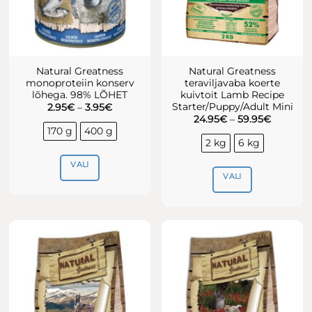
Natural Greatness
Natural Greatness
monoproteiin konserv
teraviljavaba koerte
lõhega. 98% LÕHET
kuivtoit Lamb Recipe
Starter/Puppy/Adult Mini
Hinnavahemik:
2.95
€
–
3.95
€
2.95€
Hinnava
24.95
€
–
59.95
€
kuni
24.95€
170 g
400 g
3.95€
kuni
2 kg
6 kg
59.95€
VALI
VALI
Sellel
Sellel
tootel
tootel
on
on
mitu
mitu
varianti.
varianti.
Valikuid
Valikuid
saab
saab
teha
teha
tootelehel.