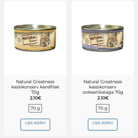
mitu
varianti.
Valikuid
saab
teha
tootelehel.
Natural Greatness
Natural Greatness
kassikonserv kanafilee
kassikonserv
70g
ookeanikalaga 70g
2.10
€
2.10
€
70 g
70 g
LISA KORVI
LISA KORVI