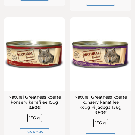
Natural Greatness koerte
Natural Greatness koerte
konserv kanafilee 156g
konserv kanafilee
köögiviljadega 156g
3.50
€
3.50
€
156 g
156 g
LISA KORVI