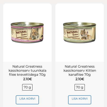
Natural Greatness
Natural Greatness
kassikonserv tuunikala
kassikonserv Kitten
filee krevettidega 70g
kanafilee 70g
2.10
€
2.10
€
70 g
70 g
LISA KORVI
LISA KORVI