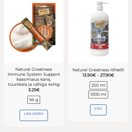
Natural Greatness
Natural Greatness lõheõli
Immune System Support
Hinnava
13.90
€
–
27.90
€
13.90€
kassimaius kana,
kuni
tuunikala ja vähiga 4x14g
250 ml
27.90€
3.25
€
1000 ml
56 g
VALI
LISA KORVI
Sellel
tootel
on