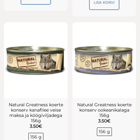
LISA KORVI
Natural Greatness koerte
Natural Greatness koerte
konserv kanafilee veise
konserv ookeanikalaga
maksa ja köögiviljadega
156g
156g
3.50
€
3.50
€
156 g
156 g