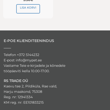
LISA KORVI
E-POE KLIENDITEENINDUS
Telefon +372 5144232
E-post
info@mypet.ee
Vastame Teie e-kirjadele ja kõnedele
tööpäeviti kella 10.00-17.00.
RS TRADE OÜ
Kaevu tee 2, Pildiküla, Rae vald,
Harju maakond, 75308
Reg. nr: 12941334
KM reg. nr: EE101833215