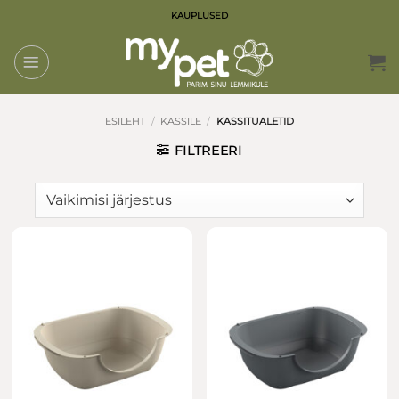
Skip
KAUPLUSED
to
content
ESILEHT
/
KASSILE
/
KASSITUALETID
FILTREERI