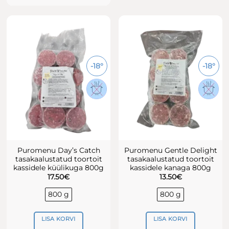
Sellel
tootel
on
mitu
varianti.
Valikuid
-18°
-18°
saab
teha
tootelehel.
Puromenu Day’s Catch
Puromenu Gentle Delight
tasakaalustatud toortoit
tasakaalustatud toortoit
kassidele küülikuga 800g
kassidele kanaga 800g
17.50
€
13.50
€
800 g
800 g
LISA KORVI
LISA KORVI