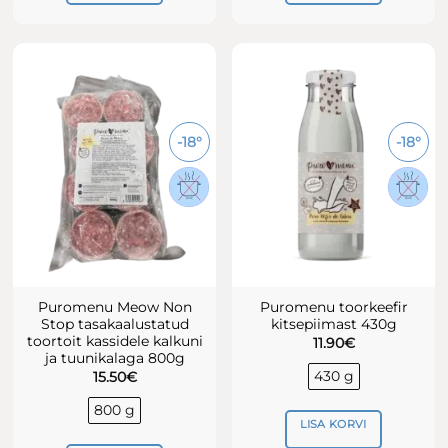
-18°
-18°
Puromenu Meow Non
Puromenu toorkeefir
Stop tasakaalustatud
kitsepiimast 430g
toortoit kassidele kalkuni
11.90
€
ja tuunikalaga 800g
430 g
15.50
€
800 g
LISA KORVI