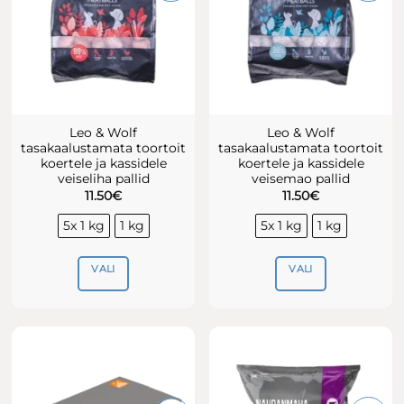
teha
tootelehel.
Leo & Wolf
Leo & Wolf
tasakaalustamata toortoit
tasakaalustamata toortoit
koertele ja kassidele
koertele ja kassidele
veiseliha pallid
veisemao pallid
11.50
€
11.50
€
5x 1 kg
1 kg
5x 1 kg
1 kg
VALI
VALI
Sellel
Sellel
tootel
tootel
on
on
mitu
mitu
varianti.
varianti.
Valikuid
Valikuid