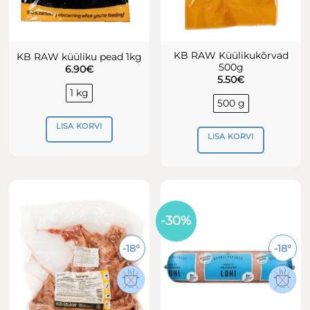
KB RAW Küülikukõrvad
KB RAW küüliku pead 1kg
500g
6.90
€
5.50
€
1 kg
500 g
LISA KORVI
LISA KORVI
-30%
-18°
-18°