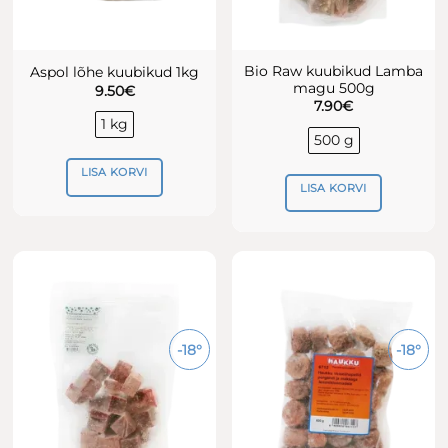
Bio Raw kuubikud Lamba
Aspol lõhe kuubikud 1kg
magu 500g
9.50
€
7.90
€
1 kg
500 g
LISA KORVI
LISA KORVI
-18°
-18°