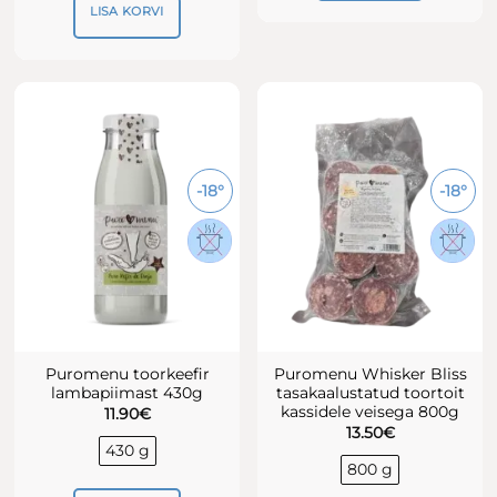
LISA KORVI
-18°
-18°
Puromenu toorkeefir
Puromenu Whisker Bliss
lambapiimast 430g
tasakaalustatud toortoit
kassidele veisega 800g
11.90
€
13.50
€
430 g
800 g