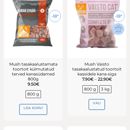
-18°
-18°
Mush tasakaalustamata
Mush Vaisto
toortoit külmutatud
tasakaalustatud toortoit
terved kanasüdamed
kassidele kana-siga
800g
Hinnavah
7.90
€
–
22.90
€
7.90€
9.50
€
kuni
800 g
3 kg
22.90€
800 g
VALI
LISA KORVI
Sellel
tootel
on