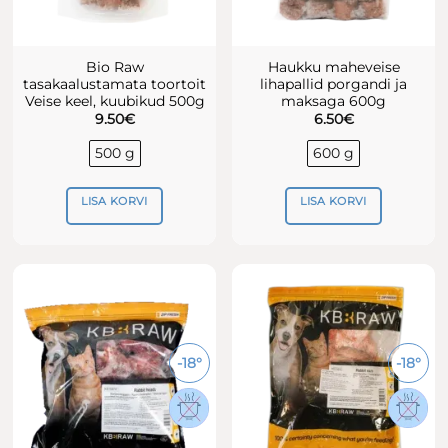
Bio Raw
Haukku maheveise
tasakaalustamata toortoit
lihapallid porgandi ja
Veise keel, kuubikud 500g
maksaga 600g
9.50
€
6.50
€
500 g
600 g
LISA KORVI
LISA KORVI
-18°
-18°