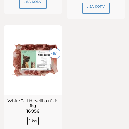
LISA KORVI
LISA KORVI
-18°
White Tail Hirveliha tükid
1kg
16.95
€
1 kg