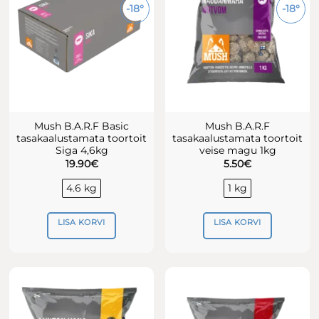
-18°
-18°
saab
saab
teha
teha
tootelehel.
tootelehel.
Mush B.A.R.F Basic
Mush B.A.R.F
tasakaalustamata toortoit
tasakaalustamata toortoit
Siga 4,6kg
veise magu 1kg
19.90
€
5.50
€
4.6 kg
1 kg
LISA KORVI
LISA KORVI