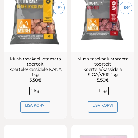
-18°
-18°
Mush tasakaalustamata
Mush tasakaalustamata
toortoit
toortoit
koertele/kassidele KANA
koertele/kassidele
1kg
SIGA/VEIS 1kg
5.50
€
5.50
€
1 kg
1 kg
LISA KORVI
LISA KORVI