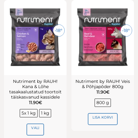
on
on
mitu
mitu
varianti.
varianti.
Valikuid
Valikuid
-18°
-18°
saab
saab
teha
teha
tootelehel.
tootelehel.
Nutriment by RAUH!
Nutriment by RAUH! Veis
Kana & Lõhe
& Põhjapõder 800g
tasakaalustatud toortoit
11.90
€
täiskasvanud kassidele
800 g
11.90
€
5x 1 kg
1 kg
LISA KORVI
VALI