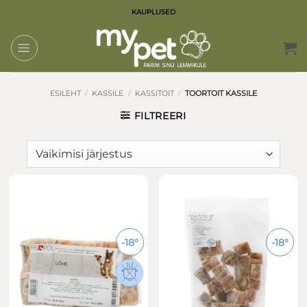
Skip
KAUPLUSED
to
content
ESILEHT
/
KASSILE
/
KASSITOIT
/
TOORTOIT KASSILE
FILTREERI
-18°
-18°