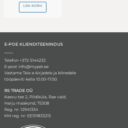
LISA KORVI
E-POE KLIENDITEENINDUS
Telefon +372 5144232
E-post
info@mypet.ee
Vastame Teie e-kirjadele ja kõnedele
tööpäeviti kella 10.00-17.00.
RS TRADE OÜ
Kaevu tee 2, Pildiküla, Rae vald,
Harju maakond, 75308
Reg. nr: 12941334
KM reg. nr: EE101833215