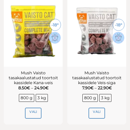
mitu
varianti.
Valikuid
saab
-18°
-18°
teha
tootelehel.
Mush Vaisto
Mush Vaisto
tasakaalustatud toortoit
tasakaalustatud toortoit
kassidele Kana-veis
kassidele Veis-siga
Hinnavahemik:
Hinnavah
8.50
€
–
24.90
€
7.90
€
–
22.90
€
8.50€
7.90€
kuni
kuni
800 g
3 kg
800 g
3 kg
24.90€
22.90€
VALI
VALI
Sellel
Sellel
tootel
tootel