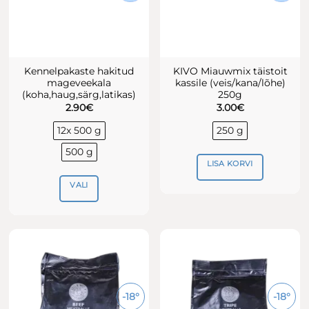
Kennelpakaste hakitud
KIVO Miauwmix täistoit
mageveekala
kassile (veis/kana/lõhe)
(koha,haug,särg,latikas)
250g
2.90
€
3.00
€
12x 500 g
250 g
500 g
LISA KORVI
VALI
Sellel
tootel
on
mitu
varianti.
Valikuid
-18°
-18°
saab