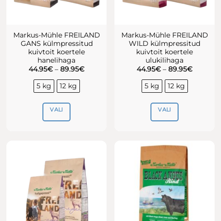
Markus-Mühle FREILAND
Markus-Mühle FREILAND
GANS külmpressitud
WILD külmpressitud
kuivtoit koertele
kuivtoit koertele
hanelihaga
ulukilihaga
Hinnavahemik:
Hinnava
44.95
€
–
89.95
€
44.95
€
–
89.95
€
44.95€
44.95€
kuni
kuni
5 kg
12 kg
5 kg
12 kg
89.95€
89.95€
VALI
VALI
Sellel
Sellel
tootel
tootel
on
on
mitu
mitu
varianti.
varianti.
Valikuid
Valikuid
saab
saab
teha
teha
tootelehel.
tootelehel.