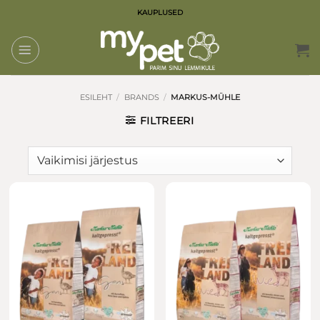
Skip
KAUPLUSED
to
content
ESILEHT
/
BRANDS
/
MARKUS-MÜHLE
FILTREERI