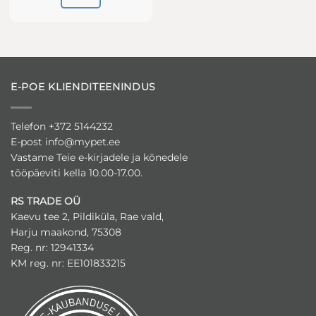
tootel
Sellel
on
tootel
mitu
on
varianti.
mitu
Valikuid
varianti.
saab
E-POE KLIENDITEENINDUS
Valikuid
teha
saab
tootelehel.
teha
Telefon +372 5144232
tootelehel.
E-post
info@mypet.ee
Vastame Teie e-kirjadele ja kõnedele
tööpäeviti kella 10.00-17.00.
RS TRADE OÜ
Kaevu tee 2, Pildiküla, Rae vald,
Harju maakond, 75308
Reg. nr: 12941334
KM reg. nr: EE101833215