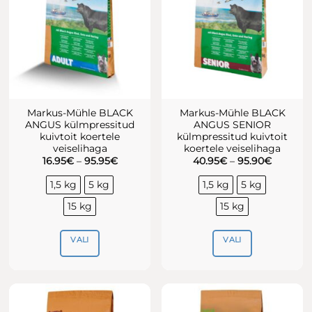
saab
tootelehel.
teha
tootelehel.
Markus-Mühle BLACK
Markus-Mühle BLACK
ANGUS külmpressitud
ANGUS SENIOR
kuivtoit koertele
külmpressitud kuivtoit
veiselihaga
koertele veiselihaga
Hinnavahemik:
Hinnava
16.95
€
–
95.95
€
40.95
€
–
95.90
€
16.95€
40.95€
kuni
kuni
1,5 kg
5 kg
1,5 kg
5 kg
95.95€
95.90€
15 kg
15 kg
VALI
VALI
Sellel
Sellel
tootel
tootel
on
on
mitu
mitu