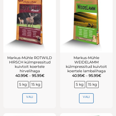
varianti.
varianti.
Valikuid
Valikuid
saab
saab
teha
teha
tootelehel.
tootelehel.
Markus-Mühle ROTWILD
Markus-Mühle
HIRSCH külmpressitud
WEIDELAMM
kuivtoit koertele
külmpressitud kuivtoit
hirvelihaga
koertele lambalihaga
Hinnavahemik:
Hinnava
40.95
€
–
95.95
€
40.95
€
–
95.95
€
40.95€
40.95€
kuni
kuni
5 kg
15 kg
5 kg
15 kg
95.95€
95.95€
VALI
VALI
Sellel
Sellel
tootel
tootel