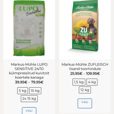
on
on
mitu
mitu
varianti.
varianti.
Valikuid
Valikuid
saab
saab
teha
teha
tootelehel.
tootelehel.
Markus-Mühle LUPO
Markus-Mühle ZUFLEISCH
SENSITIVE 24/10
lisand toortoidule
külmpressitud kuivtoit
Hinnava
25.95
€
–
109.95
€
25.95€
koertele kanaga
kuni
1,5 kg
4 kg
Hinnavahemik:
39.95
€
–
79.95
€
109.95€
39.95€
kuni
12 kg
5 kg
15 kg
79.95€
2x 15 kg
VALI
Sellel
VALI