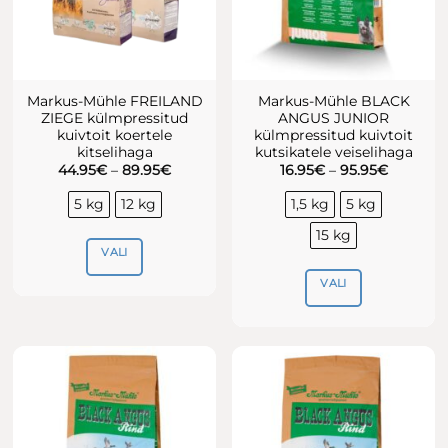
Markus-Mühle FREILAND
Markus-Mühle BLACK
ZIEGE külmpressitud
ANGUS JUNIOR
kuivtoit koertele
külmpressitud kuivtoit
kitselihaga
kutsikatele veiselihaga
Hinnavahemik:
Hinnava
44.95
€
–
89.95
€
16.95
€
–
95.95
€
44.95€
16.95€
kuni
kuni
5 kg
12 kg
1,5 kg
5 kg
89.95€
95.95€
15 kg
VALI
VALI
Sellel
tootel
Sellel
on
tootel
mitu
on
varianti.
mitu
Valikuid
varianti.
saab
Valikuid
teha