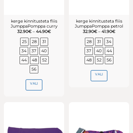
kerge kinnitusteta fliis
kerge kinnitusteta fliis
JumppaPomppa curry
JumppaPomppa petrol
Hinnavahemik:
Hinnava
32.90
€
–
44.90
€
32.90
€
–
41.90
€
32.90€
32.90€
kuni
kuni
25
28
31
28
31
34
44.90€
41.90€
34
37
40
37
40
44
44
48
52
48
52
56
56
VALI
VALI
Sellel
tootel
Sellel
on
tootel
mitu
on
varianti.
mitu
Valikuid
varianti.
saab
Valikuid
teha
saab