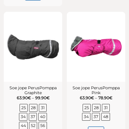
Sellel
mitu
tootel
varianti.
on
Valikuid
mitu
saab
varianti.
teha
Valikuid
tootelehel.
saab
teha
tootelehel.
Soe jope PerusPomppa
Soe jope PerusPomppa
Graphite
Pink
Hinnavahemik:
Hinnava
63.90
€
–
99.90
€
63.90
€
–
78.90
€
63.90€
63.90€
kuni
kuni
25
28
31
25
28
31
99.90€
78.90€
34
37
40
34
37
48
44
52
56