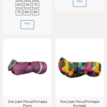
VALI
60
65
70
Sellel
75
80
85
tootel
on
VALI
mitu
varianti.
Sellel
Valikuid
tootel
saab
on
teha
mitu
tootelehel.
varianti.
Valikuid
saab
teha
tootelehel.
Soe jope PerusPomppa
Soe jope PerusPomppa
Plum
Kymppi