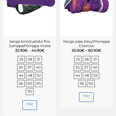
tootelehel.
teha
tootelehel.
kerge kinnitusteta fliis
Kerge jope KevytPomppa
JumppaPomppa Violet
Cosmos
Hinnavahemik:
Hinnava
32.90
€
–
44.90
€
55.90
€
–
80.90
€
32.90€
55.90€
kuni
kuni
25
28
31
25
28
31
44.90€
80.90€
34
37
40
34
37
40
44
48
52
44
48
52
56
60
65
56
60
70
VALI
VALI
Sellel
tootel
Sellel