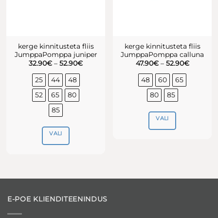
kerge kinnitusteta fliis
kerge kinnitusteta fliis
JumppaPomppa juniper
JumppaPomppa calluna
Hinnavahemik:
Hinnava
32.90
€
–
52.90
€
47.90
€
–
52.90
€
32.90€
47.90€
kuni
kuni
25
44
48
48
60
65
52.90€
52.90€
52
65
80
80
85
85
VALI
VALI
Sellel
tootel
Sellel
on
tootel
mitu
on
varianti.
mitu
Valikuid
varianti.
E-POE KLIENDITEENINDUS
saab
Valikuid
teha
saab