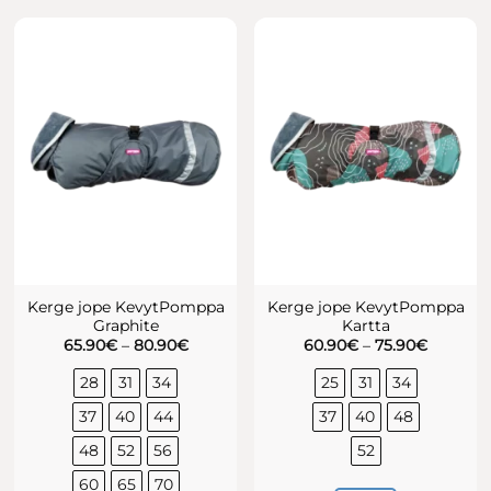
on
tootel
mitu
on
varianti.
mitu
Valikuid
varianti.
saab
Valikuid
teha
saab
tootelehel.
teha
tootelehel.
Kerge jope KevytPomppa
Kerge jope KevytPomppa
Graphite
Kartta
Hinnavahemik:
Hinnava
65.90
€
–
80.90
€
60.90
€
–
75.90
€
65.90€
60.90€
kuni
kuni
28
31
34
25
31
34
80.90€
75.90€
37
40
44
37
40
48
48
52
56
52
60
65
70