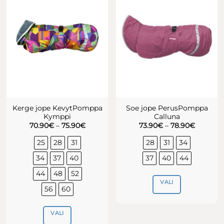
varianti.
varianti.
Valikuid
Valikuid
saab
saab
teha
teha
tootelehel.
tootelehel.
Kerge jope KevytPomppa
Soe jope PerusPomppa
Kymppi
Calluna
Hinnavahemik:
Hinnava
70.90
€
–
75.90
€
73.90
€
–
78.90
€
70.90€
73.90€
kuni
kuni
25
28
31
28
31
34
75.90€
78.90€
34
37
40
37
40
44
44
48
52
VALI
56
60
Sellel
tootel
VALI
on