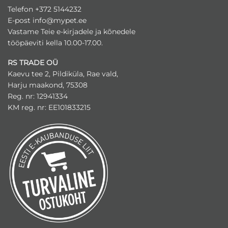
tootelehel.
teha
Telefon +372 5144232
tootelehel.
E-post
info@mypet.ee
Vastame Teie e-kirjadele ja kõnedele
tööpäeviti kella 10.00-17.00.
RS TRADE OÜ
Kaevu tee 2, Pildiküla, Rae vald,
Harju maakond, 75308
Reg. nr: 12941334
KM reg. nr: EE101833215