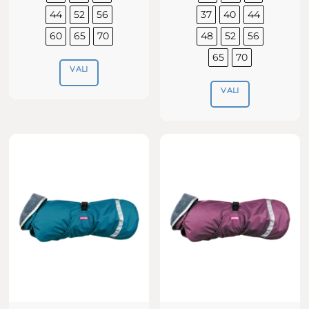
44
52
56
37
40
44
60
65
70
48
52
56
65
70
VALI
VALI
Sellel
tootel
Sellel
on
tootel
mitu
on
varianti.
mitu
Valikuid
varianti.
saab
Valikuid
teha
saab
tootelehel.
teha
tootelehel.