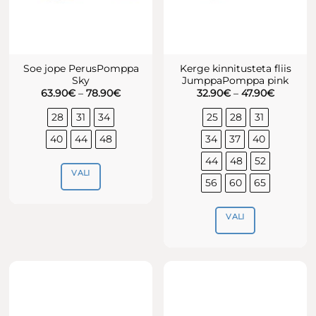
Soe jope PerusPomppa
Kerge kinnitusteta fliis
Sky
JumppaPomppa pink
Hinnavahemik:
Hinnava
63.90
€
–
78.90
€
32.90
€
–
47.90
€
63.90€
32.90€
kuni
kuni
28
31
34
25
28
31
78.90€
47.90€
40
44
48
34
37
40
44
48
52
VALI
56
60
65
Sellel
tootel
VALI
on
Sellel
mitu
tootel
varianti.
on
Valikuid
mitu
saab
varianti.
teha