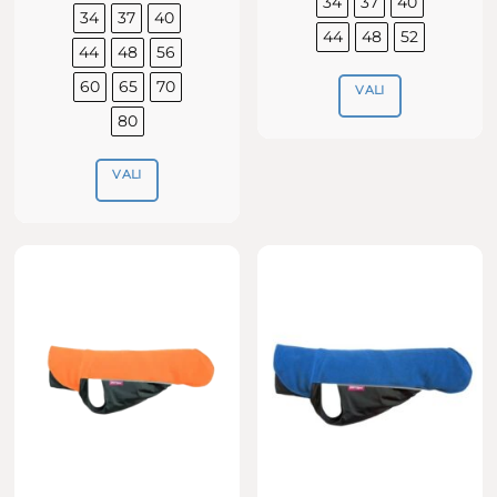
34
37
40
44.90€
34
37
40
44
48
52
44
48
56
60
65
70
VALI
80
Sellel
tootel
VALI
on
mitu
Sellel
varianti.
tootel
Valikuid
on
saab
mitu
teha
varianti.
tootelehel.
Valikuid
saab
teha
tootelehel.