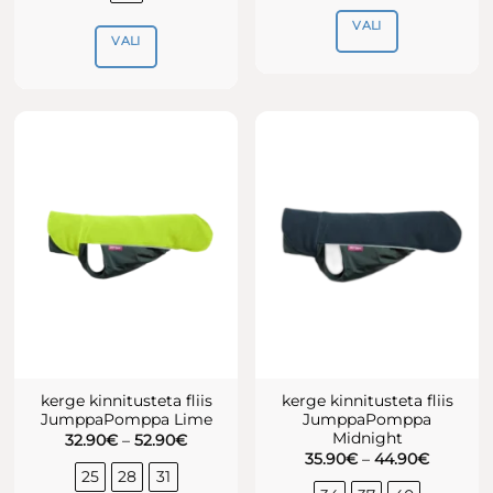
VALI
VALI
Sellel
Sellel
tootel
tootel
on
on
mitu
mitu
varianti.
varianti.
Valikuid
Valikuid
saab
saab
teha
teha
tootelehel.
tootelehel.
kerge kinnitusteta fliis
kerge kinnitusteta fliis
JumppaPomppa Lime
JumppaPomppa
Midnight
Hinnavahemik:
32.90
€
–
52.90
€
32.90€
Hinnava
35.90
€
–
44.90
€
kuni
35.90€
25
28
31
52.90€
kuni