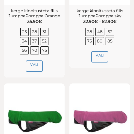
kerge kinnitusteta fliis
kerge kinnitusteta fliis
JumppaPomppa Orange
JumppaPomppa sky
Hinnava
35.90
€
32.90
€
–
52.90
€
32.90€
kuni
25
28
31
28
48
52
52.90€
34
37
52
75
80
85
56
70
75
VALI
VALI
Sellel
tootel
Sellel
on
tootel
mitu
on
varianti.
mitu
Valikuid
varianti.
saab
Valikuid
teha
saab
tootelehel.
teha
tootelehel.