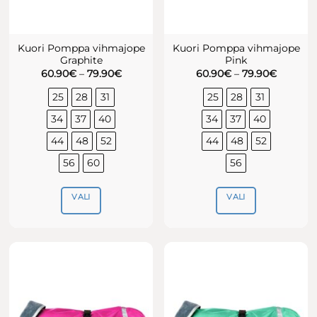
Kuori Pomppa vihmajope
Kuori Pomppa vihmajope
Graphite
Pink
Hinnavahemik:
Hinnava
60.90
€
–
79.90
€
60.90
€
–
79.90
€
60.90€
60.90€
kuni
kuni
25
28
31
25
28
31
79.90€
79.90€
34
37
40
34
37
40
44
48
52
44
48
52
56
60
56
VALI
VALI
Sellel
Sellel
tootel
tootel
on
on
mitu
mitu
varianti.
varianti.
Valikuid
Valikuid
saab
saab