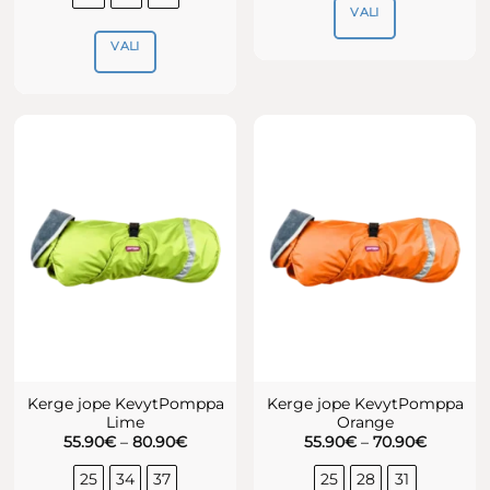
VALI
VALI
Sellel
tootel
Sellel
on
tootel
mitu
on
varianti.
mitu
Valikuid
varianti.
saab
Valikuid
teha
saab
tootelehel.
teha
tootelehel.
Kerge jope KevytPomppa
Kerge jope KevytPomppa
Lime
Orange
Hinnavahemik:
Hinnava
55.90
€
–
80.90
€
55.90
€
–
70.90
€
55.90€
55.90€
kuni
kuni
25
34
37
25
28
31
80.90€
70.90€