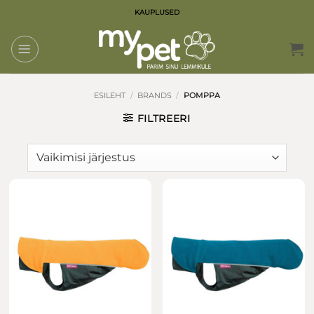
Skip
KAUPLUSED
to
content
ESILEHT
/
BRANDS
/
POMPPA
FILTREERI