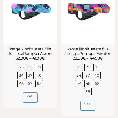
Valikuid
tootelehel.
saab
teha
tootelehel.
kerge kinnitusteta fliis
kerge kinnitusteta fliis
JumppaPomppa Aurora
JumppaPomppa Femton
Hinnavahemik:
Hinnava
32.90
€
–
41.90
€
32.90
€
–
44.90
€
32.90€
32.90€
kuni
kuni
25
28
31
25
28
31
41.90€
44.90€
34
37
40
34
37
40
48
52
65
44
48
52
56
VALI
VALI
Sellel
tootel
Sellel
on