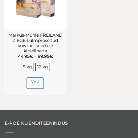
Markus-Mühle FREILAND
ZIEGE külmpressitud
kuivtoit koertele
kitselihaga
Hinnavahemik:
44.95
€
–
89.95
€
44.95€
kuni
5 kg
12 kg
89.95€
VALI
Sellel
tootel
on
mitu
varianti.
E-POE KLIENDITEENINDUS
Valikuid
saab