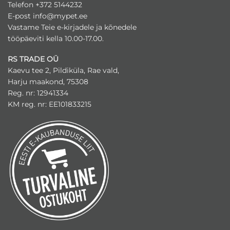
teha
Telefon +372 5144232
tootelehel.
E-post
info@mypet.ee
Vastame Teie e-kirjadele ja kõnedele
tööpäeviti kella 10.00-17.00.
RS TRADE OÜ
Kaevu tee 2, Pildiküla, Rae vald,
Harju maakond, 75308
Reg. nr: 12941334
KM reg. nr: EE101833215