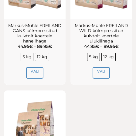
Markus-Mühle FREILAND
Markus-Mühle FREILAND
GANS külmpressitud
WILD külmpressitud
kuivtoit koertele
kuivtoit koertele
hanelihaga
ulukilihaga
Hinnavahemik:
Hinnava
44.95
€
–
89.95
€
44.95
€
–
89.95
€
44.95€
44.95€
kuni
kuni
5 kg
12 kg
5 kg
12 kg
89.95€
89.95€
VALI
VALI
Sellel
Sellel
tootel
tootel
on
on
mitu
mitu
varianti.
varianti.
Valikuid
Valikuid
saab
saab
teha
teha
tootelehel.
tootelehel.