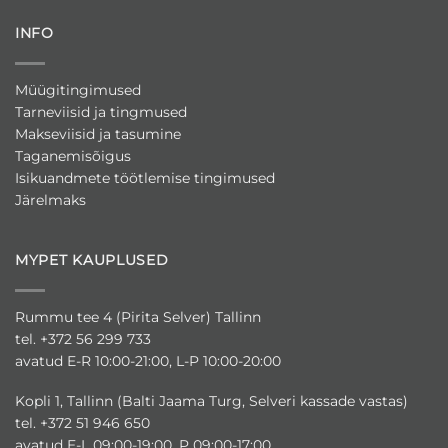
INFO
Müügitingimused
Tarneviisid ja tingmused
Makseviisid ja tasumine
Taganemisõigus
Isikuandmete töötlemise tingimused
Järelmaks
MYPET KAUPLUSED
Rummu tee 4 (Pirita Selver) Tallinn
tel. +372 56 299 733
avatud E-R 10:00-21:00, L-P 10:00-20:00
Kopli 1, Tallinn (Balti Jaama Turg, Selveri kassade vastas)
tel. +372 51 946 650
avatud E-L 09:00-19:00, P 09:00-17:00