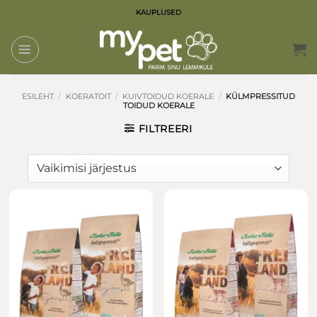
Skip
KAUPLUSED
to
content
ESILEHT
/
KOERATOIT
/
KUIVTOIDUD KOERALE
/
KÜLMPRESSITUD
TOIDUD KOERALE
FILTREERI