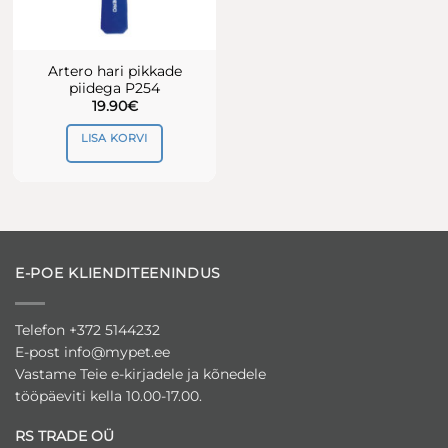
Artero hari pikkade
piidega P254
19.90
€
LISA KORVI
E-POE KLIENDITEENINDUS
Telefon +372 5144232
E-post
info@mypet.ee
Vastame Teie e-kirjadele ja kõnedele
tööpäeviti kella 10.00-17.00.
RS TRADE OÜ