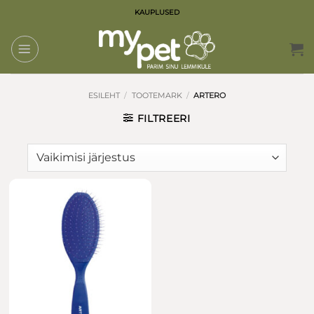
Skip
KAUPLUSED
to
content
ESILEHT
/
TOOTEMARK
/
ARTERO
FILTREERI