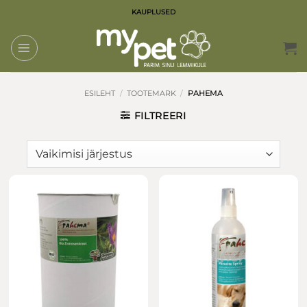
Skip
KAUPLUSED
to
content
ESILEHT
/
TOOTEMARK
/
PAHEMA
FILTREERI