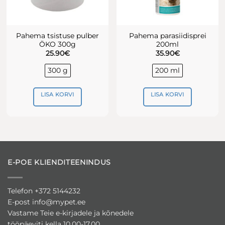
Pahema tsistuse pulber
Pahema parasiidisprei
ÖKO 300g
200ml
25.90
€
35.90
€
300 g
200 ml
LISA KORVI
LISA KORVI
E-POE KLIENDITEENINDUS
Telefon +372 5144232
E-post
info@mypet.ee
Vastame Teie e-kirjadele ja kõnedele
tööpäeviti kella 10.00-17.00.