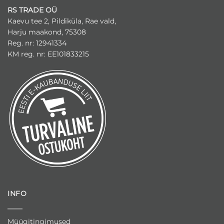
RS TRADE OÜ
Kaevu tee 2, Pildiküla, Rae vald,
Harju maakond, 75308
Reg. nr: 12941334
KM reg. nr: EE101833215
INFO
Müügitingimused