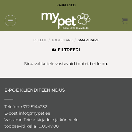
Skip
KAUPLUSED
to
content
ESILEHT
/
TOOTEMARK
/
SMARTBARF
FILTREERI
Sinu valikutele vastavaid tooteid ei leidu.
E-POE KLIENDITEENINDUS
Telefon +372 5144232
E-post
info@mypet.ee
Vastame Teie e-kirjadele ja kõnedele
tööpäeviti kella 10.00-17.00.