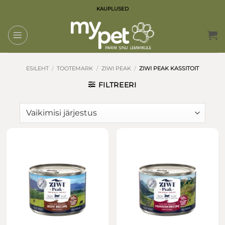
Skip
KAUPLUSED
to
content
ESILEHT
/
TOOTEMARK
/
ZIWI PEAK
/
ZIWI PEAK KASSITOIT
FILTREERI