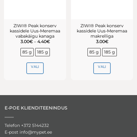
ZIWI® Peak konserv
ZIWI® Peak konserv
kassidele Uus-Meremaa
kassidele Uus-Meremaa
vabakäigu kanaga
makrelliga
Hinnavahemik:
3.00
€
–
4.40
€
3.00
€
3.00€
kuni
85 g
185 g
85 g
185 g
4.40€
VALI
VALI
Sellel
Sellel
tootel
tootel
on
on
mitu
mitu
varianti.
varianti.
E-POE KLIENDITEENINDUS
Valikuid
Valikuid
saab
saab
teha
teha
Telefon +372 5144232
tootelehel.
tootelehel.
E-post
info@mypet.ee