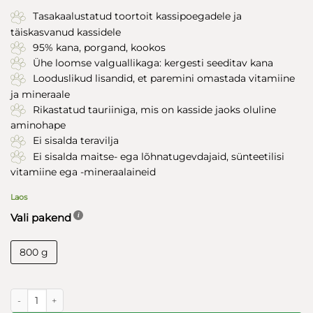
Tasakaalustatud toortoit kassipoegadele ja
täiskasvanud kassidele
95% kana, porgand, kookos
Ühe loomse valguallikaga: kergesti seeditav kana
Looduslikud lisandid, et paremini omastada vitamiine
ja mineraale
Rikastatud tauriiniga, mis on kasside jaoks oluline
aminohape
Ei sisalda teravilja
Ei sisalda maitse- ega lõhnatugevdajaid, sünteetilisi
vitamiine ega -mineraalaineid
Laos
Vali pakend
800 g
Puromenu Gentle Delight tasakaalustatud toortoit kassidele kanaga 80