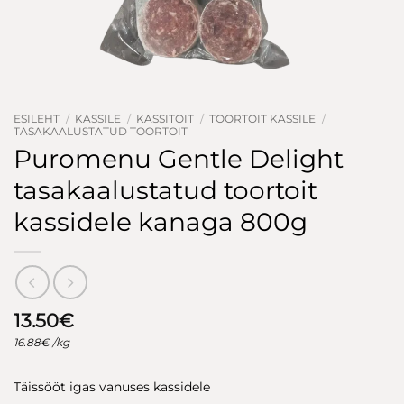
ESILEHT
/
KASSILE
/
KASSITOIT
/
TOORTOIT KASSILE
/
TASAKAALUSTATUD TOORTOIT
Puromenu Gentle Delight
tasakaalustatud toortoit
kassidele kanaga 800g
13.50
€
16.88
€
/kg
Täissööt igas vanuses kassidele