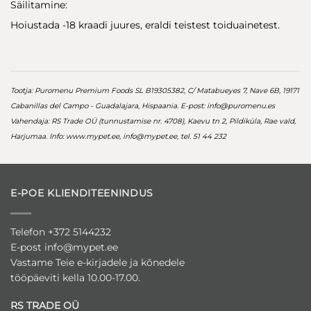
Säilitamine:
Hoiustada -18 kraadi juures, eraldi teistest toiduainetest.
Tootja: Puromenu Premium Foods SL B19305382, C/ Matabueyes 7, Nave 6B, 19171
Cabanillas del Campo - Guadalajara, Hispaania. E-post:
info@puromenu.es
Vahendaja: RS Trade OÜ (tunnustamise nr. 4708), Kaevu tn 2, Pildiküla, Rae vald,
Harjumaa. Info: www.mypet.ee,
info@mypet.ee
, tel. 51 44 232
E-POE KLIENDITEENINDUS
Telefon +372 5144232
E-post
info@mypet.ee
Vastame Teie e-kirjadele ja kõnedele
tööpäeviti kella 10.00-17.00.
RS TRADE OÜ