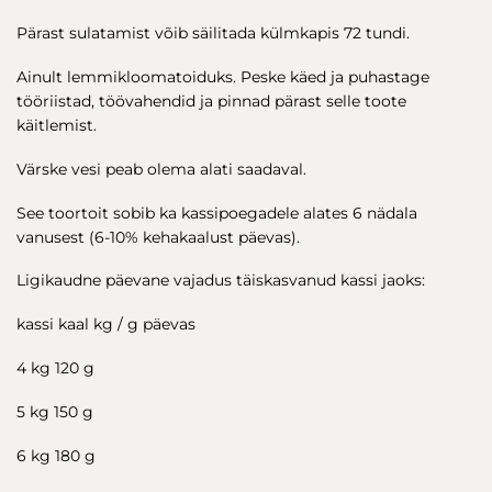
Pärast sulatamist võib säilitada külmkapis 72 tundi.
Ainult lemmikloomatoiduks. Peske käed ja puhastage
tööriistad, töövahendid ja pinnad pärast selle toote
käitlemist.
Värske vesi peab olema alati saadaval.
See toortoit sobib ka kassipoegadele alates 6 nädala
vanusest (6-10% kehakaalust päevas).
Ligikaudne päevane vajadus täiskasvanud kassi jaoks:
kassi kaal kg / g päevas
4 kg 120 g
5 kg 150 g
6 kg 180 g