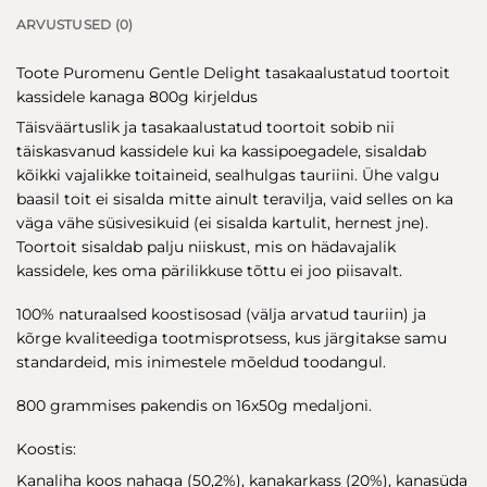
ARVUSTUSED (0)
Toote Puromenu Gentle Delight tasakaalustatud toortoit
kassidele kanaga 800g kirjeldus
Täisväärtuslik ja tasakaalustatud toortoit sobib nii
täiskasvanud kassidele kui ka kassipoegadele, sisaldab
kõikki vajalikke toitaineid, sealhulgas tauriini. Ühe valgu
baasil toit ei sisalda mitte ainult teravilja, vaid selles on ka
väga vähe süsivesikuid (ei sisalda kartulit, hernest jne).
Toortoit sisaldab palju niiskust, mis on hädavajalik
kassidele, kes oma pärilikkuse tõttu ei joo piisavalt.
100% naturaalsed koostisosad (välja arvatud tauriin) ja
kõrge kvaliteediga tootmisprotsess, kus järgitakse samu
standardeid, mis inimestele mõeldud toodangul.
800 grammises pakendis on 16x50g medaljoni.
Koostis:
Kanaliha koos nahaga (50,2%), kanakarkass (20%), kanasüda