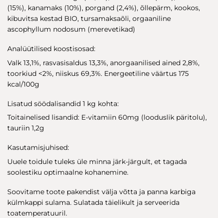
(15%), kanamaks (10%), porgand (2,4%), õllepärm, kookos,
kibuvitsa kestad BIO, tursamaksaõli, orgaaniline
ascophyllum nodosum (merevetikad)
Analüütilised koostisosad:
Valk 13,1%, rasvasisaldus 13,3%, anorgaanilised ained 2,8%,
toorkiud <2%, niiskus 69,3%. Energeetiline väärtus 175
kcal/100g
Lisatud söödalisandid 1 kg kohta:
Toitainelised lisandid: E-vitamiin 60mg (looduslik päritolu),
tauriin 1,2g
Kasutamisjuhised:
Uuele toidule tuleks üle minna järk-järgult, et tagada
soolestiku optimaalne kohanemine.
Soovitame toote pakendist välja võtta ja panna karbiga
külmkappi sulama. Sulatada täielikult ja serveerida
toatemperatuuril.