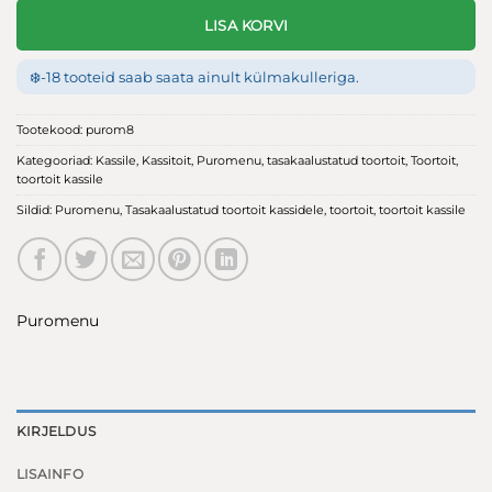
LISA KORVI
❄️
-18 tooteid saab saata ainult külmakulleriga.
Tootekood:
purom8
Kategooriad:
Kassile
,
Kassitoit
,
Puromenu
,
tasakaalustatud toortoit
,
Toortoit
,
toortoit kassile
Sildid:
Puromenu
,
Tasakaalustatud toortoit kassidele
,
toortoit
,
toortoit kassile
Puromenu
KIRJELDUS
LISAINFO