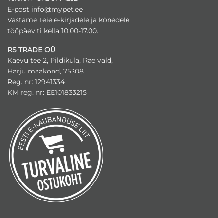
E-post
info@mypet.ee
Vastame Teie e-kirjadele ja kõnedele
tööpäeviti kella 10.00-17.00.
RS TRADE OÜ
Kaevu tee 2, Pildiküla, Rae vald,
Harju maakond, 75308
Reg. nr: 12941334
KM reg. nr: EE101833215