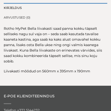
KIRJELDUS
ARVUSTUSED (0)
Rotho MyPet Bella liivakasti saad panna kokku täpselt
selliseks nagu sul vaja on – seda saab kasutada tavalise
kaaneta kastina, aga saab ka kaks alust omavahel kokku
panna, lisaks osta Bella ukse ning ongi valmis kaanega
liivakast. Kuna Bella liivakaste on erinevates värvides, siis
saad kokku kombineerida täpselt sellise, mis sinu koju
sobib.
Liivakasti mõõdud on 560mm x 395mm x 190mm
E-POE KLIENDITEENINDUS
Telefon +372 5144232