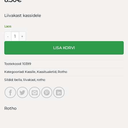
Liivakast kassidele
Laos
Mypet kassi liivakast Bella 1 poolik roheline kogus
LISA KORVI
Tootekood:
10399
Kategooriad:
Kassile
,
Kassitualetid
,
Rotho
Sildid:
bella
,
liivakast
,
rotho
Rotho