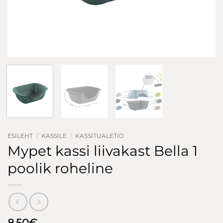
ESILEHT
/
KASSILE
/
KASSITUALETID
Mypet kassi liivakast Bella 1
poolik roheline
8.50
€