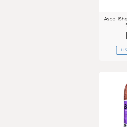
Aspol lõh
LI