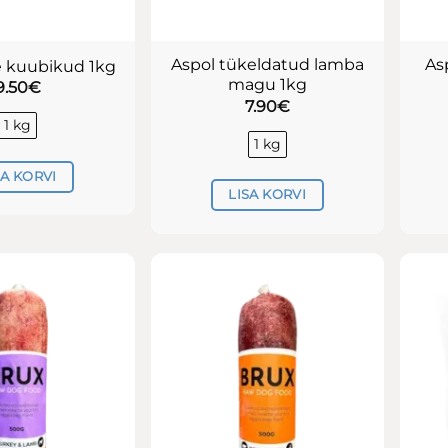
Aspol tükeldatud lamba
As
e kuubikud 1kg
magu 1kg
9.50
€
7.90
€
1 kg
1 kg
SA KORVI
LISA KORVI