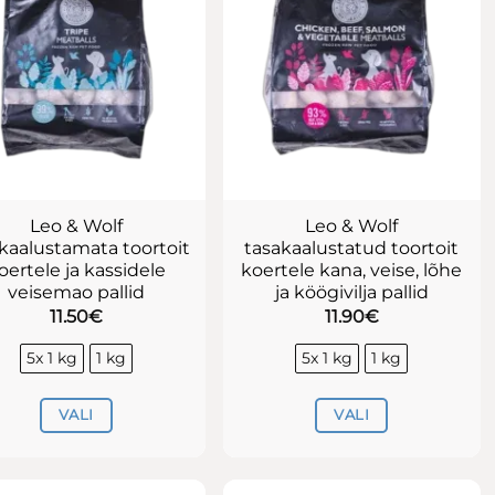
Leo & Wolf
Leo & Wolf
kaalustamata toortoit
tasakaalustatud toortoit
oertele ja kassidele
koertele kana, veise, lõhe
veisemao pallid
ja köögivilja pallid
11.50
€
11.90
€
5x 1 kg
1 kg
5x 1 kg
1 kg
VALI
VALI
Sellel
Sellel
tootel
tootel