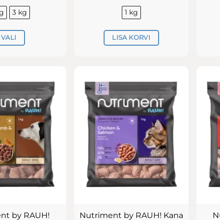
10.90€
kuni
kg
3 kg
1 kg
26.90€
VALI
LISA KORVI
Sellel
tootel
on
mitu
varianti.
Valikuid
saab
teha
tootelehel.
nt by RAUH!
Nutriment by RAUH! Kana
N