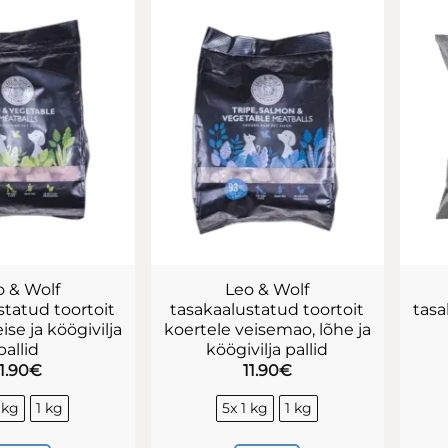
on
mitu
varianti.
Valikuid
saab
teha
tootelehel.
o & Wolf
Leo & Wolf
statud toortoit
tasakaalustatud toortoit
tasa
ise ja köögivilja
koertele veisemao, lõhe ja
pallid
köögivilja pallid
11.90
€
11.90
€
 kg
1 kg
5x 1 kg
1 kg