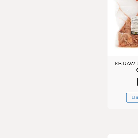
KB RAW P
LI