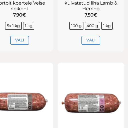
ortoit koertele Veise
kuivatatud liha Lamb &
ribikont
Herring
7.90
€
7.50
€
5x 1 kg
1 kg
100 g
400 g
1 kg
VALI
VALI
Sellel
Sellel
tootel
tootel
on
on
mitu
mitu
varianti.
varianti.
Valikuid
Valikuid
saab
saab
teha
teha
tootelehel.
tootelehel.