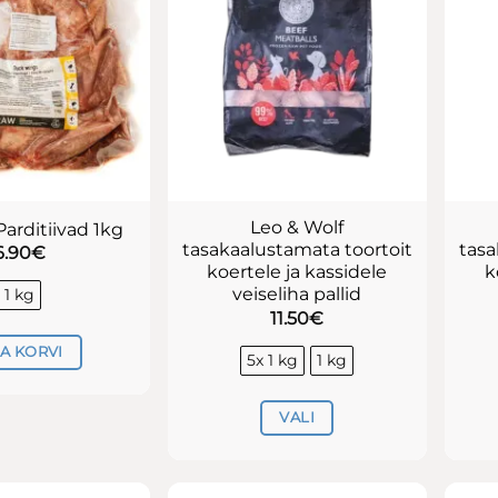
saab
saab
teha
teha
tootelehel.
tootelehel.
Leo & Wolf
arditiivad 1kg
tasakaalustamata toortoit
tasa
6.90
€
koertele ja kassidele
k
veiseliha pallid
1 kg
11.50
€
SA KORVI
5x 1 kg
1 kg
VALI
Sellel
tootel