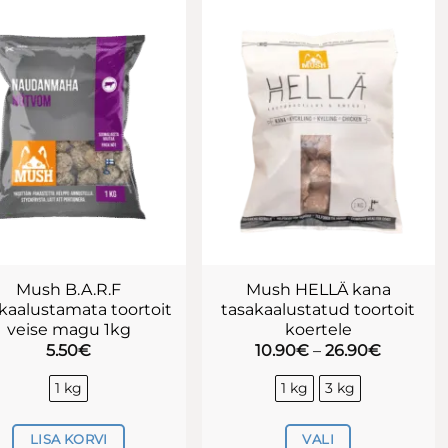
on
on
mitu
mitu
varianti.
varianti.
Valikuid
Valikuid
saab
saab
teha
teha
tootelehel.
tootelehel.
Mush B.A.R.F
Mush HELLÄ kana
kaalustamata toortoit
tasakaalustatud toortoit
veise magu 1kg
koertele
Hinnava
5.50
€
10.90
€
–
26.90
€
10.90€
kuni
1 kg
1 kg
3 kg
26.90€
LISA KORVI
VALI