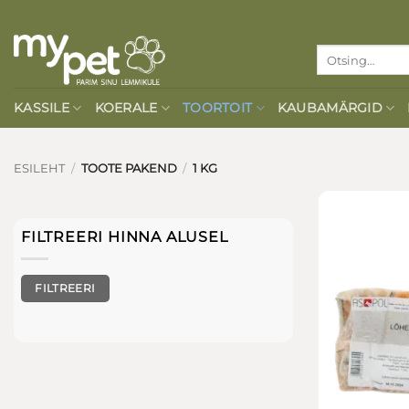
Skip
to
Otsi:
content
KASSILE
KOERALE
TOORTOIT
KAUBAMÄRGID
ESILEHT
/
TOOTE PAKEND
/
1 KG
FILTREERI HINNA ALUSEL
Minimaalne
Maksimaalne
FILTREERI
hind
hind