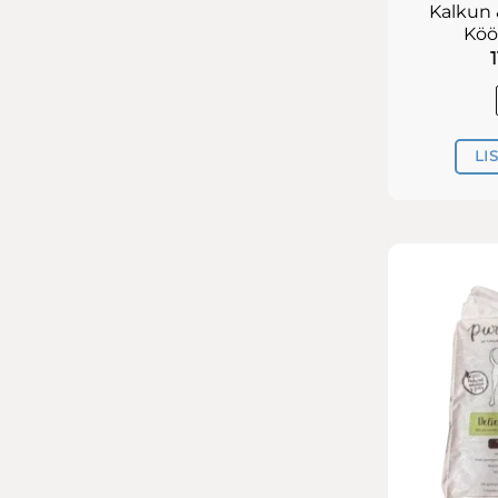
Kalkun
Köög
LI