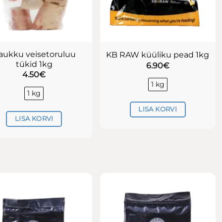
aukku veisetoruluu
KB RAW küüliku pead 1kg
tükid 1kg
6.90
€
4.50
€
1 kg
1 kg
LISA KORVI
LISA KORVI