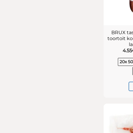
BRUX tas
toortoit ko
l
4.55
20x 5