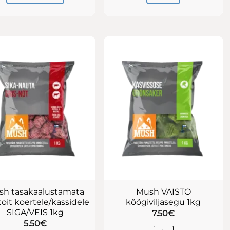
Sellel
tootel
on
mitu
varianti.
Valikuid
saab
teha
tootelehel.
sh tasakaalustamata
Mush VAISTO
toit koertele/kassidele
köögiviljasegu 1kg
SIGA/VEIS 1kg
7.50
€
5.50
€