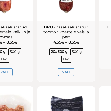
akaalustatud
BRUX tasakaalustatud
H
ertele kalkun ja
toortoit koertele veis ja
ammas
part
Hinnavahemik:
Hinnavahemik:
€
–
8.55
€
4.55
€
–
8.55
€
4.55€
4.55€
kuni
kuni
00 g
500 g
20x 500 g
500 g
8.55€
8.55€
1 kg
1 kg
VALI
VALI
Sellel
Sellel
tootel
tootel
on
on
mitu
mitu
varianti.
varianti.
Valikuid
Valikuid