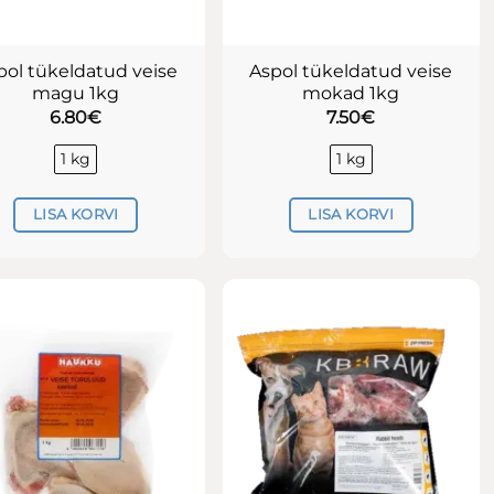
pol tükeldatud veise
Aspol tükeldatud veise
magu 1kg
mokad 1kg
6.80
€
7.50
€
1 kg
1 kg
LISA KORVI
LISA KORVI