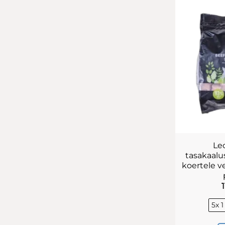
Le
tasakaalu
koertele ve
5x 1