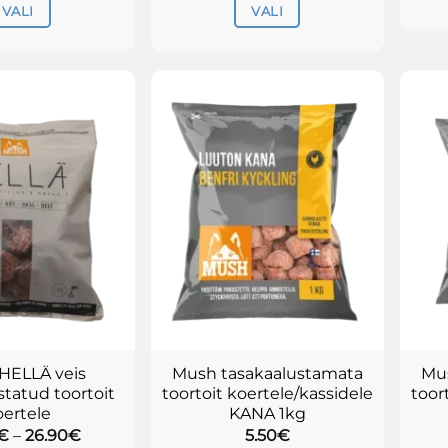
VALI
VALI
Sellel
Sellel
tootel
tootel
on
on
mitu
mitu
varianti.
varianti.
Valikuid
Valikuid
saab
saab
teha
teha
tootelehel.
tootelehel.
HELLÄ veis
Mush tasakaalustamata
Mu
statud toortoit
toortoit koertele/kassidele
toor
oertele
KANA 1kg
Hinnavahemik:
€
–
26.90
€
5.50
€