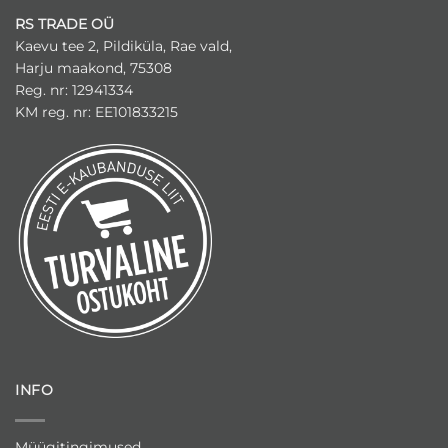
RS TRADE OÜ
Kaevu tee 2, Pildiküla, Rae vald,
Harju maakond, 75308
Reg. nr: 12941334
KM reg. nr: EE101833215
INFO
Müügitingimused