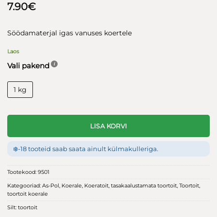
7.90
€
Söödamaterjal igas vanuses koertele
Laos
Vali pakend
1 kg
LISA KORVI
❄️
-18 tooteid saab saata ainult külmakulleriga.
Tootekood:
9501
Kategooriad:
As-Pol
,
Koerale
,
Koeratoit
,
tasakaalustamata toortoit
,
Toortoit
,
toortoit koerale
Silt:
toortoit