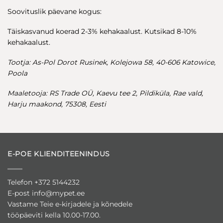
Soovituslik päevane kogus:
Täiskasvanud koerad 2-3% kehakaalust. Kutsikad 8-10%
kehakaalust.
Tootja: As-Pol Dorot Rusinek, Kolejowa 58, 40-606 Katowice,
Poola
Maaletooja: RS Trade OÜ, Kaevu tee 2, Pildiküla, Rae vald,
Harju maakond, 75308, Eesti
E-POE KLIENDITEENINDUS
Telefon +372 5144232
E-post
info@mypet.ee
Vastame Teie e-kirjadele ja kõnedele
tööpäeviti kella 10.00-17.00.