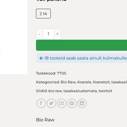
2 tk
Bio Raw täidetud sõrg 1kg kogus
❄️
-18 tooteid saab saata ainult külmakulle
Tootekood:
7705
Kategooriad:
Bio Raw
,
Koerale
,
Koeratoit
,
tasakaal
Sildid:
bio raw
,
tasakaalustamata
,
toortoit
Bio Raw