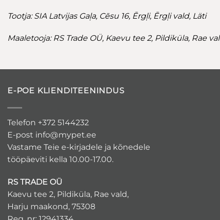
Tootja: SIA Latvijas Gaļa, Cēsu 16, Ērgļi, Ērgļi vald, Läti
Maaletooja: RS Trade OÜ, Kaevu tee 2, Pildiküla, Rae va
E-POE KLIENDITEENINDUS
Telefon +372 5144232
E-post
info@mypet.ee
Vastame Teie e-kirjadele ja kõnedele
tööpäeviti kella 10.00-17.00.
RS TRADE OÜ
Kaevu tee 2, Pildiküla, Rae vald,
Harju maakond, 75308
Reg. nr: 12941334