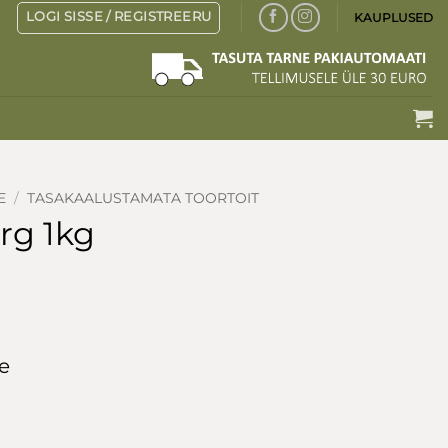
LOGI SISSE / REGISTREERU
KAUPLUSED
E
/
TASAKAALUSTAMATA TOORTOIT
rg 1kg
e