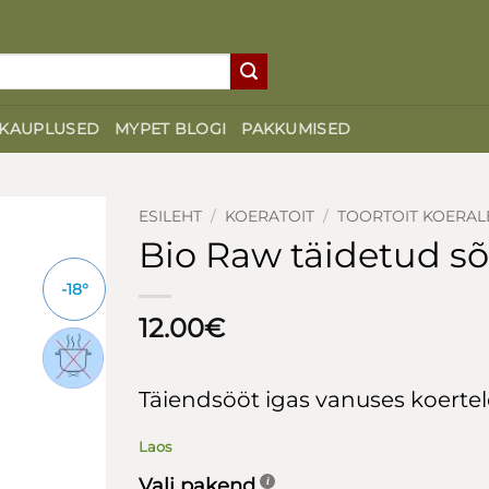
KAUPLUSED
MYPET BLOGI
PAKKUMISED
ESILEHT
/
KOERATOIT
/
TOORTOIT KOERAL
Bio Raw täidetud sõ
-18°
12.00
€
Täiendsööt igas vanuses koertel
Laos
Vali pakend