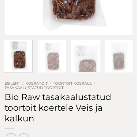
ESILEHT
/
KOERATOIT
/
TOORTOIT KOERALE
/
TASAKAALUSTATUD TOORTOIT
Bio Raw tasakaalustatud
toortoit koertele Veis ja
kalkun