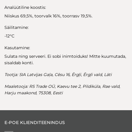
Analüütiline koostis:
Niiskus 69,5%, toorvalk 16%, toorrasv 19,5%.
Säilitamine:
-12°C
Kasutamine:
Sulata ning serveeri. Ei sobi inimtoiduks! Mitte kuumutada,
sisaldab konti.
Tootja: SIA Latvijas Gaļa, Cēsu 16, Ērgļi, Ērgļi vald, Läti
Maaletooja: RS Trade OÜ, Kaevu tee 2, Pildiküla, Rae vald,
Harju maakond, 75308, Eesti
E-POE KLIENDITEENINDUS