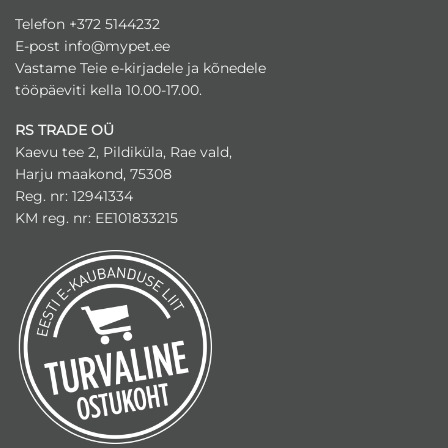
Telefon +372 5144232
E-post
info@mypet.ee
Vastame Teie e-kirjadele ja kõnedele
tööpäeviti kella 10.00-17.00.
RS TRADE OÜ
Kaevu tee 2, Pildiküla, Rae vald,
Harju maakond, 75308
Reg. nr: 12941334
KM reg. nr: EE101833215