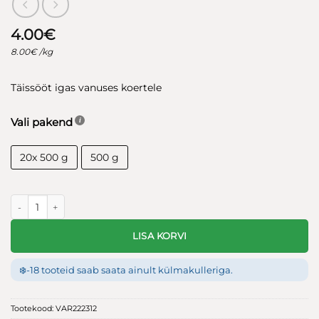
4.00
€
8.00
€
/kg
Täissööt igas vanuses koertele
Vali pakend
20x 500 g
500 g
Bio Raw tasakaalustatud toortoit koertele Veis ja kalkun kogus
LISA KORVI
❄️
-18 tooteid saab saata ainult külmakulleriga.
Tootekood:
VAR222312