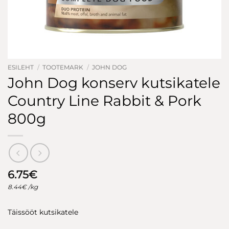
ESILEHT
/
TOOTEMARK
/
JOHN DOG
John Dog konserv kutsikatele
Country Line Rabbit & Pork
800g
6.75
€
8.44
€
/kg
Täissööt kutsikatele