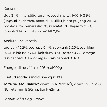
Koostis:
siga 34% (liha, söögitoru, kopsud, maks), küülik 34%
(kopsud, südamed, neerud) küüliku ja sea puljong 28,5%,
brokkoli 2%, mineraalid 1%, kuivatatud õllepärm 0,3%,
lõheõli 0,1%, kuivatatud võilill 0,1%.
Analüütiline koostis:
toorvalk 12,2%, toorrasv 9,4%, toortuhk 3,22%, toorkiud
0,8%, niiskust 73,4%, kaltsium 0,3%, fosfor 0,2%, omega-3
rasvhapped 0,11%, omega-6 rasvhapped 0,82%.
Energeetiline väärtus 126 kcal/100g
Lisatud söödalisandid ühe kg kohta:
Toitainelised lisandid:
vitamiin A 2670 RÜ, vitamiin D3 290
RÜ, vitamiin E 50mg, tsink 42mg.
Tootja: John Dog Group;