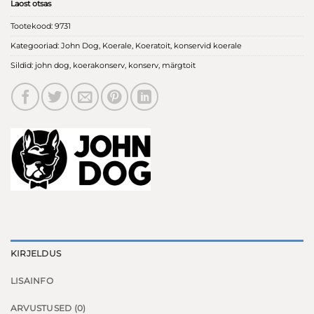
Laost otsas
Tootekood:
9731
Kategooriad:
John Dog
,
Koerale
,
Koeratoit
,
konservid koerale
Sildid:
john dog
,
koerakonserv
,
konserv
,
märgtoit
KIRJELDUS
LISAINFO
ARVUSTUSED (0)