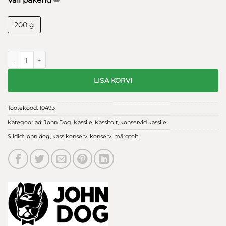
200 g
John Dog konserv kassidele Rabbit mousse 200g kogus
LISA KORVI
Tootekood:
10493
Kategooriad:
John Dog
,
Kassile
,
Kassitoit
,
konservid kassile
Sildid:
john dog
,
kassikonserv
,
konserv
,
märgtoit