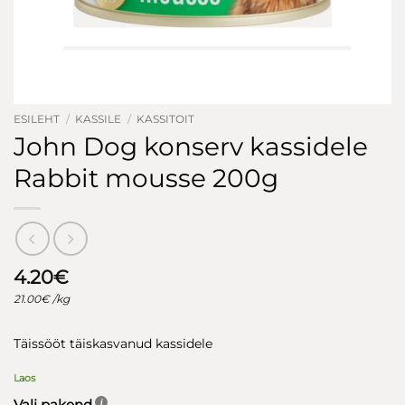
ESILEHT
/
KASSILE
/
KASSITOIT
John Dog konserv kassidele
Rabbit mousse 200g
4.20
€
21.00
€
/kg
Täissööt täiskasvanud kassidele
Laos
Vali pakend