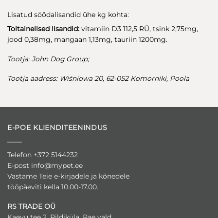
Lisatud söödalisandid ühe kg kohta:
Toitainelised lisandid:
vitamiin D3 112,5 RÜ, tsink 2,75mg,
jood 0,38mg, mangaan 1,13mg, tauriin 1200mg.
Tootja: John Dog Group;
Tootja aadress: Wiśniowa 20, 62-052 Komorniki, Poola
E-POE KLIENDITEENINDUS
Telefon +372 5144232
E-post
info@mypet.ee
Vastame Teie e-kirjadele ja kõnedele
tööpäeviti kella 10.00-17.00.
RS TRADE OÜ
Kaevu tee 2, Pildiküla, Rae vald,