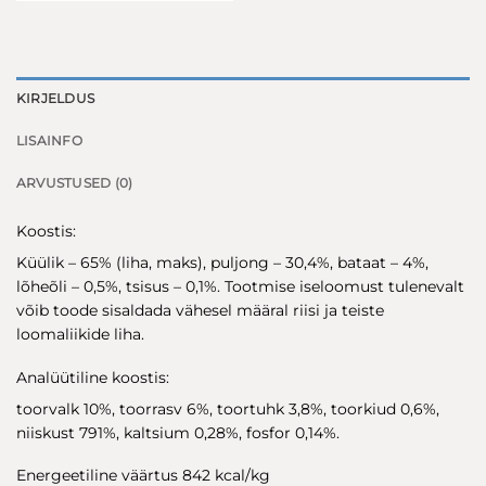
KIRJELDUS
LISAINFO
ARVUSTUSED (0)
Koostis:
Küülik – 65% (liha, maks), puljong – 30,4%, bataat – 4%,
lõheõli – 0,5%, tsisus – 0,1%. Tootmise iseloomust tulenevalt
võib toode sisaldada vähesel määral riisi ja teiste
loomaliikide liha.
Analüütiline koostis:
toorvalk 10%, toorrasv 6%, toortuhk 3,8%, toorkiud 0,6%,
niiskust 791%, kaltsium 0,28%, fosfor 0,14%.
Energeetiline väärtus 842 kcal/kg