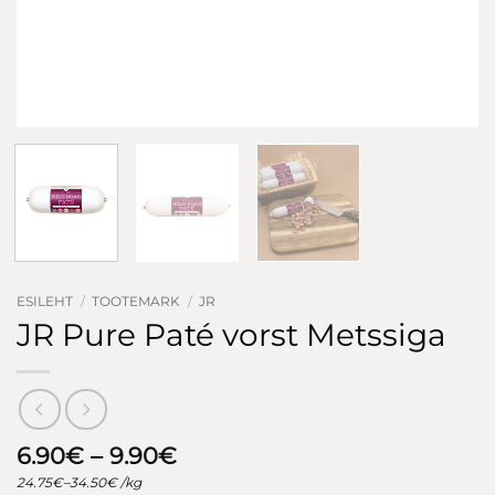
ESILEHT
/
TOOTEMARK
/
JR
JR Pure Paté vorst Metssiga
Hinnavahemik:
6.90
€
–
9.90
€
6.90€
24.75
€
–
34.50
€
/kg