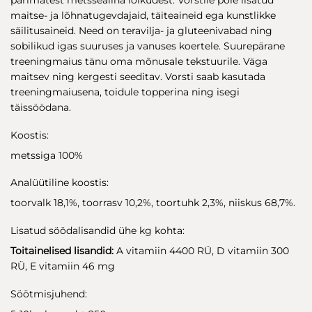
maitse- ja lõhnatugevdajaid, täiteaineid ega kunstlikke
säilitusaineid. Need on teravilja- ja gluteenivabad ning
sobilikud igas suuruses ja vanuses koertele. Suurepärane
treeningmaius tänu oma mõnusale tekstuurile. Väga
maitsev ning kergesti seeditav. Vorsti saab kasutada
treeningmaiusena, toidule topperina ning isegi
täissöödana.
Koostis:
metssiga 100%
Analüütiline koostis:
toorvalk 18,1%, toorrasv 10,2%, toortuhk 2,3%, niiskus 68,7%.
Lisatud söödalisandid ühe kg kohta:
Toitainelised lisandid:
A vitamiin 4400 RÜ, D vitamiin 300
RÜ, E vitamiin 46 mg
Söötmisjuhend: