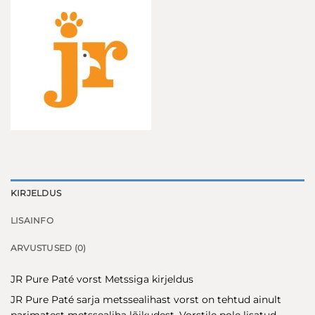
KIRJELDUS
LISAINFO
ARVUSTUSED (0)
JR Pure Paté vorst Metssiga kirjeldus
JR Pure Paté sarja metssealihast vorst on tehtud ainult
parimatest metssealiha lõikudest. Vorstile pole lisatud