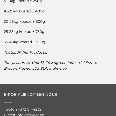
5-10kg koerad ± 250g
10-20kg koerad ± 400g
20-25kg koerad ± 500g
25-35kg koerad ± 750g
35-40kg koerad ± 950g
Tootja: JR Pet Products;
Tootja aadress: Unit 17, Ffrwdgrech Industrial Estate,
Brecon, Powys. LD3 8LA, Inglismaa
E-POE KLIENDITEENINDUS
Telefon +372 5144232
E-post
info@mypet.ee