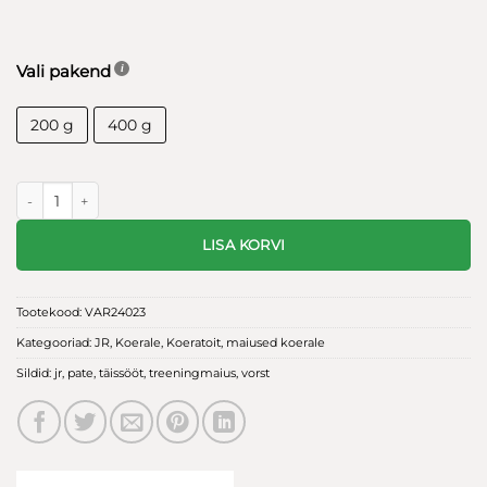
kuni
9.90€
Vali pakend
200 g
400 g
JR Pure Paté vorst Metssiga kogus
LISA KORVI
Tootekood:
VAR24023
Kategooriad:
JR
,
Koerale
,
Koeratoit
,
maiused koerale
Sildid:
jr
,
pate
,
täissööt
,
treeningmaius
,
vorst