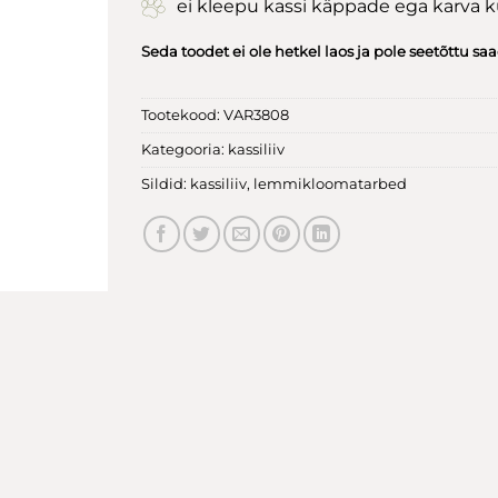
ei kleepu kassi käppade ega karva 
Seda toodet ei ole hetkel laos ja pole seetõttu sa
Tootekood:
VAR3808
Kategooria:
kassiliiv
Sildid:
kassiliiv
,
lemmikloomatarbed