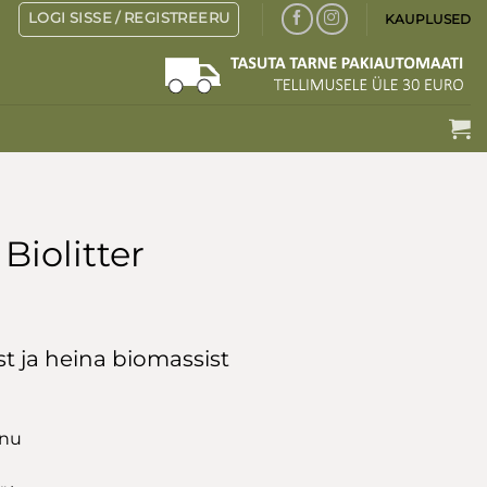
LOGI SISSE / REGISTREERU
KAUPLUSED
 Biolitter
st ja heina biomassist
hnu