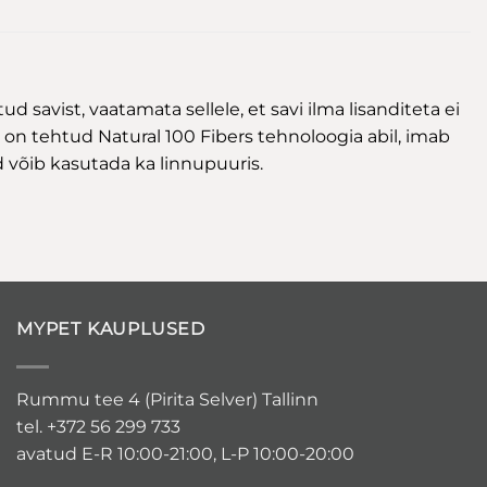
d savist, vaatamata sellele, et savi ilma lisanditeta ei
er on tehtud Natural 100 Fibers tehnoloogia abil, imab
d võib kasutada ka linnupuuris.
MYPET KAUPLUSED
Rummu tee 4 (Pirita Selver) Tallinn
tel. +372 56 299 733
avatud E-R 10:00-21:00, L-P 10:00-20:00