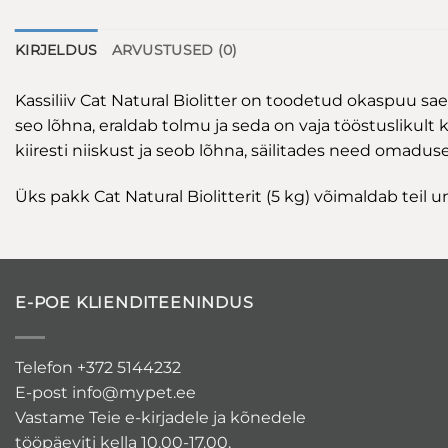
KIRJELDUS
ARVUSTUSED (0)
Kassiliiv Cat Natural Biolitter on toodetud okaspuu saep
seo lõhna, eraldab tolmu ja seda on vaja tööstuslikult k
kiiresti niiskust ja seob lõhna, säilitades need omadu
Üks pakk Cat Natural Biolitterit (5 kg) võimaldab teil
E-POE KLIENDITEENINDUS
Telefon +372 5144232
E-post
info@mypet.ee
Vastame Teie e-kirjadele ja kõnedele
tööpäeviti kella 10.00-17.00.