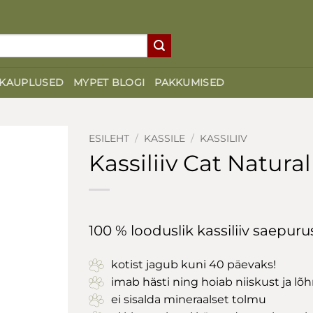
KAUPLUSED
MYPET BLOGI
PAKKUMISED
ESILEHT
/
KASSILE
/
KASSILIIV
Kassiliiv Cat Natural
100 % looduslik kassiliiv saepuru
kotist jagub kuni 40 päevaks!
imab hästi ning hoiab niiskust ja lõ
ei sisalda mineraalset tolmu