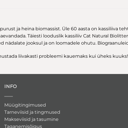
urust ja heina biomassist. Üle 60 aasta on kassiliiva tehtu
aevandada. Täiesti looduslik kassiliiv Cat Natural Biolitt
sed nädalate jooksul ja on loomadele ohutu. Biograanulei
 unustada liivakasti probleemi kauemaks kui üheks kuuks!
INFO
Müügitingimused
Tarneviisid ja tingmused
Makseviisid ja tasumine
Taganemisõigus