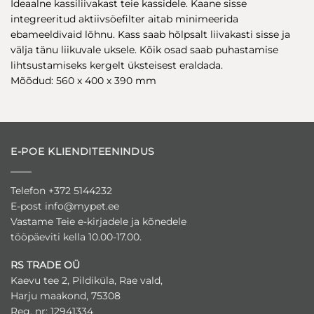
Ideaalne kassiliivakast teie kassidele. Kaane sisse
integreeritud aktiivsöefilter aitab minimeerida
ebameeldivaid lõhnu. Kass saab hõlpsalt liivakasti sisse ja
välja tänu liikuvale uksele. Kõik osad saab puhastamise
lihtsustamiseks kergelt üksteisest eraldada.
Mõõdud: 560 x 400 x 390 mm
E-POE KLIENDITEENINDUS
Telefon +372 5144232
E-post
info@mypet.ee
Vastame Teie e-kirjadele ja kõnedele
tööpäeviti kella 10.00-17.00.
RS TRADE OÜ
Kaevu tee 2, Pildiküla, Rae vald,
Harju maakond, 75308
Reg. nr: 12941334