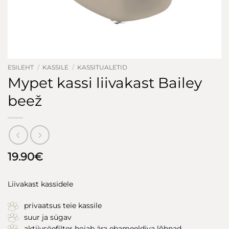
ESILEHT
/
KASSILE
/
KASSITUALETID
Mypet kassi liivakast Bailey
beež
19.90
€
Liivakast kassidele
privaatsus teie kassile
suur ja sügav
aktiivsöefilter hoiab ära ebameeldiva lõhnad