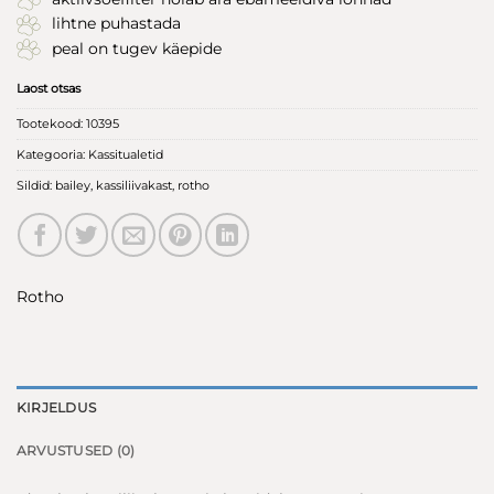
lihtne puhastada
peal on tugev käepide
Laost otsas
Tootekood:
10395
Kategooria:
Kassitualetid
Sildid:
bailey
,
kassiliivakast
,
rotho
Rotho
KIRJELDUS
ARVUSTUSED (0)