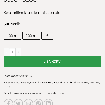
6.95€
kuni
Keraamiline kauss lemmikloomale
9.95€
Suurus
400 ml
900 ml
1.6 l
Keraamiline kauss lemmikloomale, valge kogus
LISA KORVI
Tootekood:
VAR30493
Kategooriad:
Kassile
,
Kausid ja tarvikud
,
kausid ja tarvikud kassidele
,
Koerale
,
Trixie
Sildid:
Keraamiline kauss lemmikloomale
,
trixie