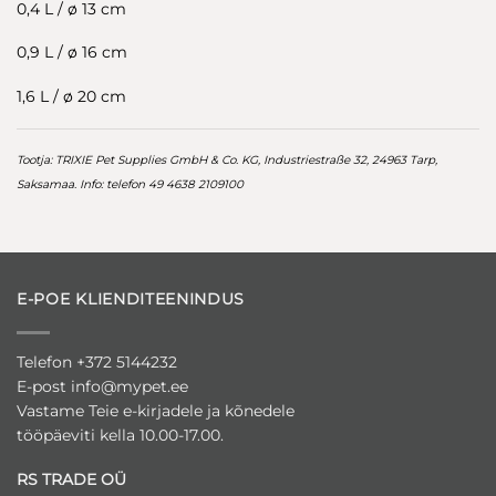
0,4 L / ø 13 cm
0,9 L / ø 16 cm
1,6 L / ø 20 cm
Tootja: TRIXIE Pet Supplies GmbH & Co. KG, Industriestraße 32, 24963 Tarp,
Saksamaa. Info: telefon 49 4638 2109100
E-POE KLIENDITEENINDUS
Telefon +372 5144232
E-post
info@mypet.ee
Vastame Teie e-kirjadele ja kõnedele
tööpäeviti kella 10.00-17.00.
RS TRADE OÜ