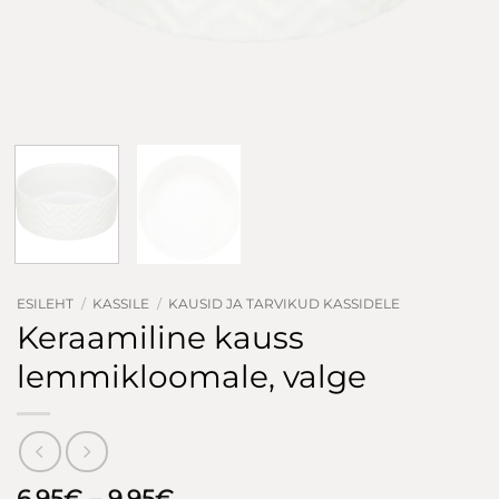
ESILEHT
/
KASSILE
/
KAUSID JA TARVIKUD KASSIDELE
Keraamiline kauss
lemmikloomale, valge
Hinnavahemik:
6.95
€
–
9.95
€