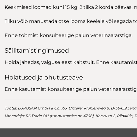
Keskmised loomad kuni 15 kg: 2 tilka 2 korda päevas, m
Tilku võib manustada otse looma keelele või segada t
Enne toitmist konsulteerige palun veterinaararstiga.
Säilitamistingimused
Hoida jahedas, valguse eest kaitstult. Enne kasutamist
Hoiatused ja ohutusteave
Enne kasutamist konsulteerige palun veterinaararstig
Tootja: LUPOSAN GmbH & Co. KG, Unterer Mühlenweg 8, D-56459 Lang
Vahendaja: RS Trade OÜ (tunnustamise nr. 4708), Kaevu tn 2, Pildiküla,