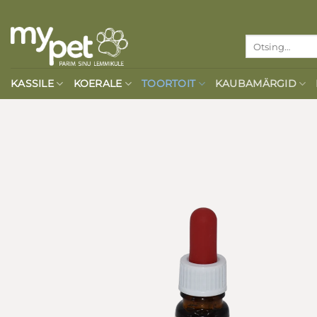
Skip
to
Otsi:
content
KASSILE
KOERALE
TOORTOIT
KAUBAMÄRGID