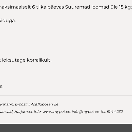
aksimaalselt 6 tilka päevas Suuremad loomad üle 15 kg: 3
oiduga.
 loksutage korralikult.
a.
enhahn. E-post:
info@luposan.de
 Rae vald, Harjumaa. Info: www.mypet.ee,
info@mypet.ee
, tel. 51 44 232