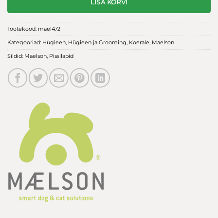
LISA KORVI
Tootekood:
mael472
Kategooriad:
Hügieen
,
Hügieen ja Grooming
,
Koerale
,
Maelson
Sildid:
Maelson
,
Pissilapid