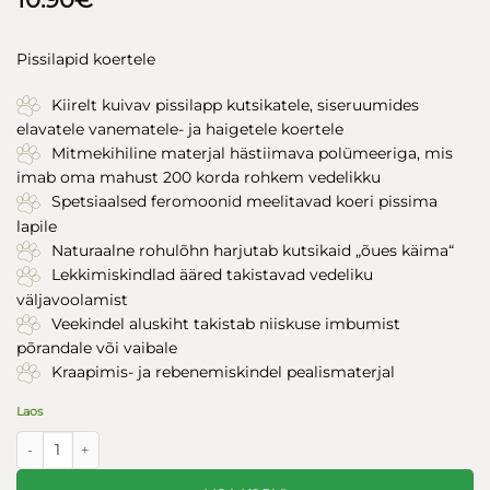
Pissilapid koertele
Kiirelt kuivav pissilapp kutsikatele, siseruumides
elavatele vanematele- ja haigetele koertele
Mitmekihiline materjal hästiimava polümeeriga, mis
imab oma mahust 200 korda rohkem vedelikku
Spetsiaalsed feromoonid meelitavad koeri pissima
lapile
Naturaalne rohulõhn harjutab kutsikaid „õues käima“
Lekkimiskindlad ääred takistavad vedeliku
väljavoolamist
Veekindel aluskiht takistab niiskuse imbumist
põrandale või vaibale
Kraapimis- ja rebenemiskindel pealismaterjal
Laos
Maelson Pissilapid Doggie Pad 10tk 60x90cm kogus