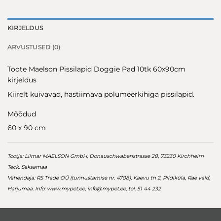
KIRJELDUS
ARVUSTUSED (0)
Toote Maelson Pissilapid Doggie Pad 10tk 60x90cm
kirjeldus
Kiirelt kuivavad, hästiimava polümeerkihiga pissilapid.
Mõõdud
60 x 90 cm
Tootja: Lilmar MAELSON GmbH, Donauschwabenstrasse 28, 73230 Kirchheim
Teck, Saksamaa
Vahendaja: RS Trade OÜ (tunnustamise nr. 4708), Kaevu tn 2, Pildiküla, Rae vald,
Harjumaa. Info: www.mypet.ee,
info@mypet.ee
, tel. 51 44 232