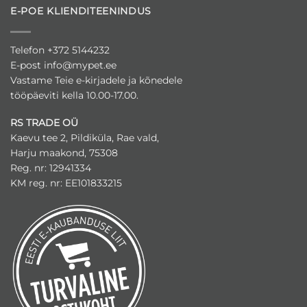
E-POE KLIENDITEENINDUS
Telefon +372 5144232
E-post
info@mypet.ee
Vastame Teie e-kirjadele ja kõnedele
tööpäeviti kella 10.00-17.00.
RS TRADE OÜ
Kaevu tee 2, Pildiküla, Rae vald,
Harju maakond, 75308
Reg. nr: 12941334
KM reg. nr: EE101833215