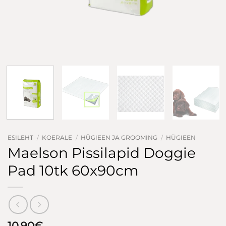
ESILEHT
/
KOERALE
/
HÜGIEEN JA GROOMING
/
HÜGIEEN
Maelson Pissilapid Doggie
Pad 10tk 60x90cm
10.90
€