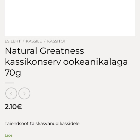
ESILEHT
/
KASSILE
/
KASSITOIT
Natural Greatness
kassikonserv ookeanikalaga
70g
2.10
€
Täiendsööt täiskasvanud kassidele
Laos