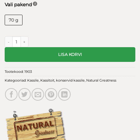
Vali pakend
70 g
Natural Greatness kassikonserv ookeanikalaga 70g kogus
LISA KORVI
Tootekood:
1903
Kategooriad:
Kassile
,
Kassitoit
,
konservid kassile
,
Natural Greatness