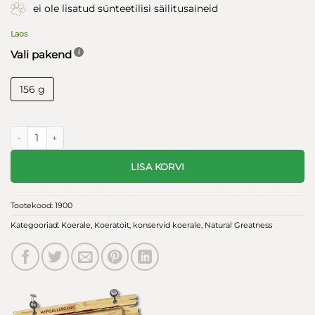
ei ole lisatud sünteetilisi säilitusaineid
Laos
Vali pakend
156 g
Natural Greatness koerte konserv kanafilee veise maksa ja köögiviljadeg
LISA KORVI
Tootekood:
1900
Kategooriad:
Koerale
,
Koeratoit
,
konservid koerale
,
Natural Greatness