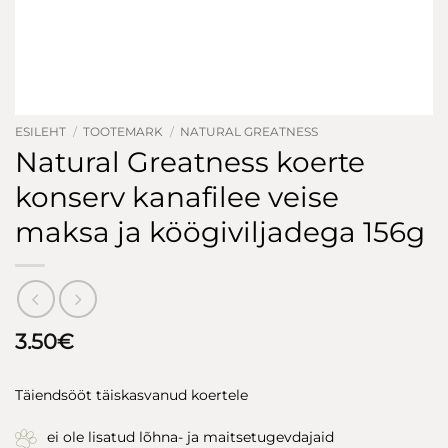
ESILEHT
/
TOOTEMARK
/
NATURAL GREATNESS
Natural Greatness koerte
konserv kanafilee veise
maksa ja köögiviljadega 156g
3.50
€
Täiendsööt täiskasvanud koertele
ei ole lisatud lõhna- ja maitsetugevdajaid