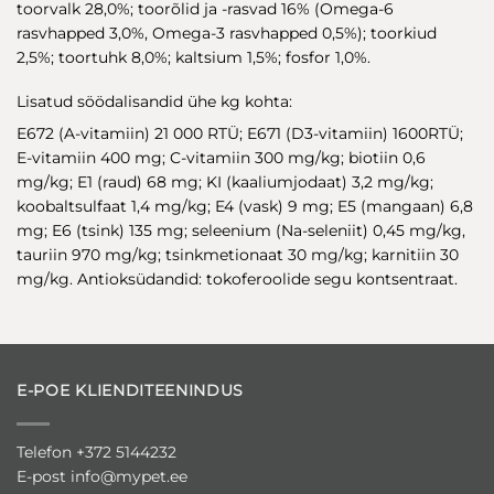
toorvalk 28,0%; toorõlid ja -rasvad 16% (Omega-6
rasvhapped 3,0%, Omega-3 rasvhapped 0,5%); toorkiud
2,5%; toortuhk 8,0%; kaltsium 1,5%; fosfor 1,0%.
Lisatud söödalisandid ühe kg kohta:
E672 (A-vitamiin) 21 000 RTÜ; E671 (D3-vitamiin) 1600RTÜ;
E-vitamiin 400 mg; C-vitamiin 300 mg/kg; biotiin 0,6
mg/kg; E1 (raud) 68 mg; KI (kaaliumjodaat) 3,2 mg/kg;
koobaltsulfaat 1,4 mg/kg; E4 (vask) 9 mg; E5 (mangaan) 6,8
mg; E6 (tsink) 135 mg; seleenium (Na-seleniit) 0,45 mg/kg,
tauriin 970 mg/kg; tsinkmetionaat 30 mg/kg; karnitiin 30
mg/kg. Antioksüdandid: tokoferoolide segu kontsentraat.
E-POE KLIENDITEENINDUS
Telefon +372 5144232
E-post
info@mypet.ee