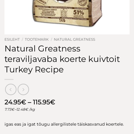
ESILEHT
/
TOOTEMARK
/
NATURAL GREATNESS
Natural Greatness
teraviljavaba koerte kuivtoit
Turkey Recipe
Hinnavahemik:
24.95
€
–
115.95
€
24.95€
7.73
€
–
12.48
€
/kg
kuni
115.95€
igas eas ja igat tõugu allergilistele täiskasvanud koertele.