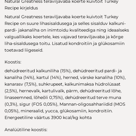
Natural Greatness teraviljavaba koerte kuivtoit Turkey
Recipe kirjeldus
Natural Greatness teraviljavaba koerte kuivtoit Turkey
Recipe on suure lihasisaldusega ja selles sisalduv kalkuni-
pardi- jakanaliha on inimtoidu kvaliteediga ning ideaalseks
valguallikaks koertele, kes vajavad teraviljavaba ja kõrge
liha-sisaldusega toitu. Lisatud kondroitiin ja glükosamiin
toetavad liigeseid.
Koostis:
dehüdreeritud kalkuniliha (15%), dehüdreeritud pardi- ja
kanaliha (14%), kartul (14%), herned, värske kanaliha (10%),
kanarasv (7,5%), suhkrupeet, kalkunimaksa hüdrolüsaat
(2,5%), hernevalk, kartulivalk, pärm, dehüdreeritud lõhe,
linaseemned, lõheõli 0,75%), dehüdreeritud terve muna
(0,3%), sigur (FOS 0,05%), Mannan-oligosahhariidid (MOS
0,05%), mineraalid, yucca, glükosamiin, kondroitiin.
Energeetiline väärtus 3900 kcal/kg kohta
Analüütiline koostis: