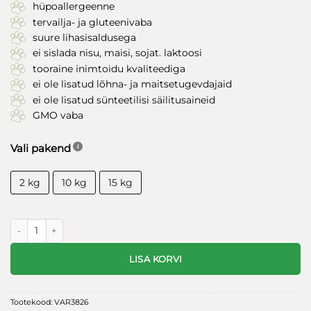
hüpoallergeenne
tervailja- ja gluteenivaba
suure lihasisaldusega
ei sislada nisu, maisi, sojat. laktoosi
tooraine inimtoidu kvaliteediga
ei ole lisatud lõhna- ja maitsetugevdajaid
ei ole lisatud sünteetilisi säilitusaineid
GMO vaba
Vali pakend
2 kg
10 kg
15 kg
Natural Greatness teraviljavaba koerte kuivtoit Turkey Recipe kogus
LISA KORVI
Tootekood:
VAR3826