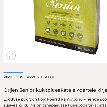
KIRJELDUS
ARVUSTUSED (0)
Orijen Senior kuivtoit eakatele koertele kirj
Looduse poolt on kõik koerad karnivoorid – nende sööt 
süsivesikuid, mis on tänapäevase kuivsööda tavapäras