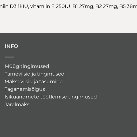
tamiin D3 1kIU, vitamiin E 250IU, B1 27mg, B2 27mg, B5 3
INFO
Müügitingimused
Tarneviisid ja tingmused
Makseviisid ja tasumine
Taganemisõigus
Isikuandmete töötlemise tingimused
Järelmaks