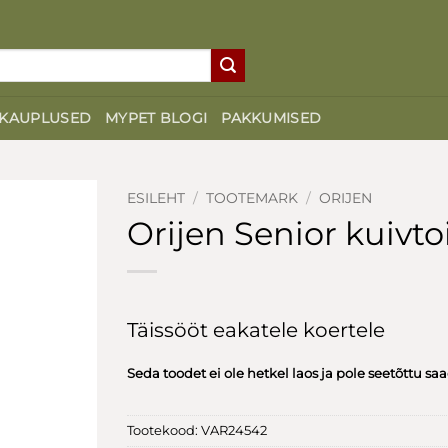
KAUPLUSED
MYPET BLOGI
PAKKUMISED
ESILEHT
/
TOOTEMARK
/
ORIJEN
Orijen Senior kuivto
Täissööt eakatele koertele
Seda toodet ei ole hetkel laos ja pole seetõttu sa
Tootekood:
VAR24542