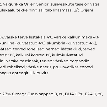
 Valgurikka Orijen Seniori süsivesikute tase on väga
ülekaalu tekke ning säilitab lihasmassi. 2/3 Orijeni
, värske terve lestakala 4%, värske kalkunimaks 4%,
niliha (kuivatatud 4%), skumbria (kuivatatud 4%),
äätsed, terved rohelised herned, läätsekiud, terved
narasv 1%, kalkuni kõhred 1%, külmkuivatatud
ni, värske pastinaak, terved värsked porgandid,
di rohelised, värske naeris, pruunvetikas, terved
agus apteegitill, kibuvits
ped 2,3%, Omega-3 rasvhapped 0,9%, DHA 0,3%, EPA 0,2%,