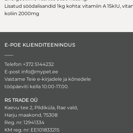
Lisatud söödalisandid 1kg kohta: vitamiin A 15kIU, vi
koliin 2000mg
E-POE KLIENDITEENINDUS
Telefon +372 5144232
E-post
info@mypet.ee
Vastame Teie e-kirjadele ja kõnedele
tööpäeviti kella 10.00-17.00.
RS TRADE OÜ
Kaevu tee 2, Pildiküla, Rae vald,
Harju maakond, 75308
Reg. nr: 12941334
KM reg. nr: EE101833215