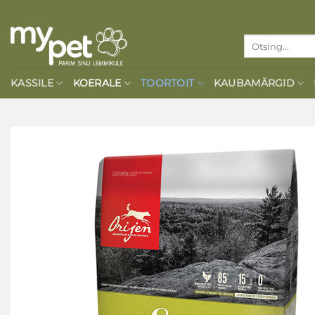
Skip
to
Otsi:
content
KASSILE
KOERALE
TOORTOIT
KAUBAMÄRGID