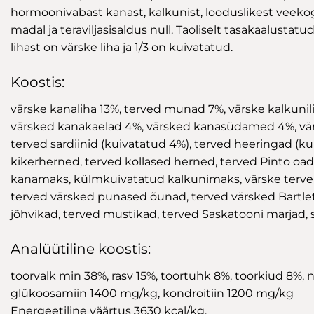
hormoonivabast kanast, kalkunist, looduslikest veekog
madal ja teraviljasisaldus null. Taoliselt tasakaalustatu
lihast on värske liha ja 1/3 on kuivatatud.
Koostis:
värske kanaliha 13%, terved munad 7%, värske kalkunil
värsked kanakaelad 4%, värsked kanasüdamed 4%, värs
terved sardiinid (kuivatatud 4%), terved heeringad (ku
kikerherned, terved kollased herned, terved Pinto oad
kanamaks, külmkuivatatud kalkunimaks, värske terve kõ
terved värsked punased õunad, terved värsked Bartletti
jõhvikad, terved mustikad, terved Saskatooni marjad, si
Analüütiline koostis:
toorvalk min 38%, rasv 15%, toortuhk 8%, toorkiud 8%, 
glükoosamiin 1400 mg/kg, kondroitiin 1200 mg/kg
Energeetiline väärtus 3630 kcal/kg.