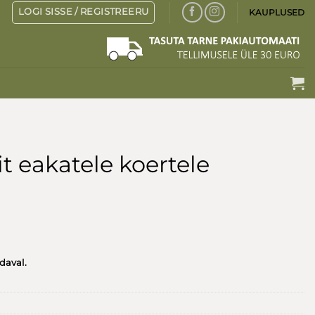
LOGI SISSE / REGISTREERU
KAUPLUSED
it eakatele koertele
adaval.