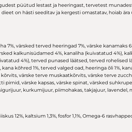
udest püütud lestast ja heeringast, tervetest munadest.
d dieet on hästi seeditav ja kergesti omastatav, hoiab ära 
iha 7%, värsked terved heeringad 7%, värske kanamaks 6%
ked kalkunisüdamed 4%, kanaliha (kuivatatud 4%), kalku
ivatatud 4%), terved punased läätsed, terved rohelised l
, kana kõhred 1%, terved valged oad, heeringa õli 1%, ka
rvits, värske terve muskaatkõrvits, värske terve zucchi
 pirnid, värske kapsas, värske spinat, värsked suhkrupee
gurijuur, kurkumijuur, piimohakas, takjajuur, lavendel, m
niiskus 12%, kaltsium 1,3%, fosfor 1,1%, Omega-6 rasvhap