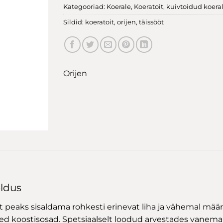
Kategooriad:
Koerale
,
Koeratoit
,
kuivtoidud koera
Sildid:
koeratoit
,
orijen
,
täissööt
Orijen
eldus
peaks sisaldama rohkesti erinevat liha ja vähemal määral 
ed koostisosad. Spetsiaalselt loodud arvestades vanema 