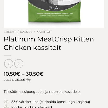
ESILEHT
/
KASSILE
/
KASSITOIT
Platinum MeatCrisp Kitten
Chicken kassitoit
Hinnavahemik:
10.50
€
–
30.50
€
10.50€
20.33
€
–
26.25
€
/kg
kuni
30.50€
Täissööt kassipoegadele ja noortele kassidele
83% värsket liha (ei sisalda kondi- ega lihajahu)
looduslikud koostisosad