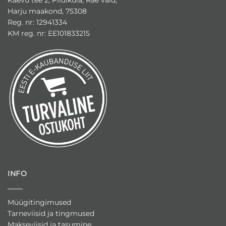
Harju maakond, 75308
Reg. nr: 12941334
KM reg. nr: EE101833215
INFO
Müügitingimused
Tarneviisid ja tingmused
Makseviisid ja tasumine