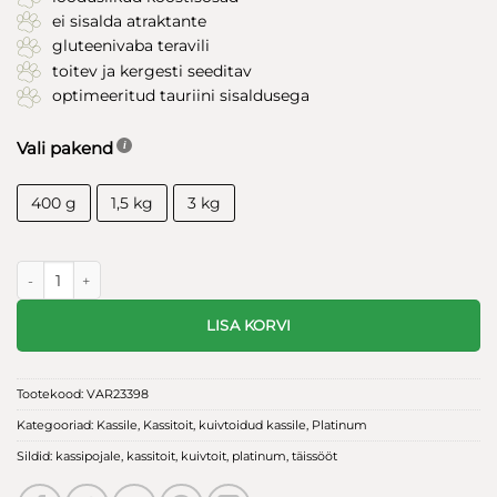
ei sisalda atraktante
gluteenivaba teravili
toitev ja kergesti seeditav
optimeeritud tauriini sisaldusega
Vali pakend
400 g
1,5 kg
3 kg
Platinum MeatCrisp Kitten Chicken kassitoit kogus
LISA KORVI
Tootekood:
VAR23398
Kategooriad:
Kassile
,
Kassitoit
,
kuivtoidud kassile
,
Platinum
Sildid:
kassipojale
,
kassitoit
,
kuivtoit
,
platinum
,
täissööt