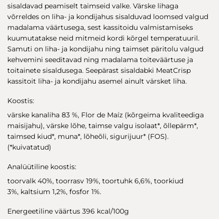
sisaldavad peamiselt taimseid valke. Värske lihaga
võrreldes on liha- ja kondijahus sisalduvad loomsed valgud
madalama väärtusega, sest kassitoidu valmistamiseks
kuumutatakse neid mitmeid kordi kõrgel temperatuuril.
Samuti on liha- ja kondijahu ning taimset päritolu valgud
kehvemini seeditavad ning madalama toiteväärtuse ja
toitainete sisaldusega. Seepärast sisaldabki MeatCrisp
kassitoit liha- ja kondijahu asemel ainult värsket liha.
Koostis:
värske kanaliha 83 %, Flor de Maíz (kõrgeima kvaliteediga
maisijahu), värske lõhe, taimse valgu isolaat*, õllepärm*,
taimsed kiud*, muna*, lõheõli, sigurijuur* (FOS).
(*kuivatatud)
Analüütiline koostis:
toorvalk 40%, toorrasv 19%, toortuhk 6,6%, toorkiud
3%, kaltsium 1,2%, fosfor 1%.
Energeetiline väärtus 396 kcal/100g