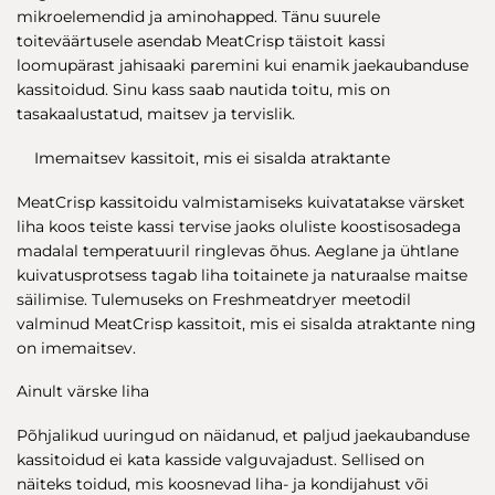
mikroelemendid ja aminohapped. Tänu suurele
toiteväärtusele asendab MeatCrisp täistoit kassi
loomupärast jahisaaki paremini kui enamik jaekaubanduse
kassitoidud. Sinu kass saab nautida toitu, mis on
tasakaalustatud, maitsev ja tervislik.
Imemaitsev kassitoit, mis ei sisalda atraktante
MeatCrisp kassitoidu valmistamiseks kuivatatakse värsket
liha koos teiste kassi tervise jaoks oluliste koostisosadega
madalal temperatuuril ringlevas õhus. Aeglane ja ühtlane
kuivatusprotsess tagab liha toitainete ja naturaalse maitse
säilimise. Tulemuseks on Freshmeatdryer meetodil
valminud MeatCrisp kassitoit, mis ei sisalda atraktante ning
on imemaitsev.
Ainult värske liha
Põhjalikud uuringud on näidanud, et paljud jaekaubanduse
kassitoidud ei kata kasside valguvajadust. Sellised on
näiteks toidud, mis koosnevad liha- ja kondijahust või