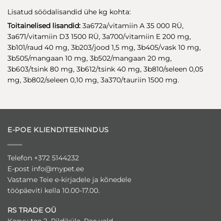
Lisatud söödalisandid ühe kg kohta:
Toitainelised lisandid:
3a672a/vitamiin A 35 000 RÜ,
3a671/vitamiin D3 1500 RÜ, 3a700/vitamiin E 200 mg,
3b101/raud 40 mg, 3b203/jood 1,5 mg, 3b405/vask 10 mg,
3b505/mangaan 10 mg, 3b502/mangaan 20 mg,
3b603/tsink 80 mg, 3b612/tsink 40 mg, 3b810/seleen 0,05
mg, 3b802/seleen 0,10 mg, 3a370/tauriin 1500 mg.
E-POE KLIENDITEENINDUS
Telefon +372 5144232
E-post
info@mypet.ee
Vastame Teie e-kirjadele ja kõnedele
tööpäeviti kella 10.00-17.00.
RS TRADE OÜ
Kaevu tee 2, Pildiküla, Rae vald,