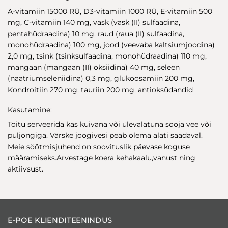
A-vitamiin 15000 RÜ, D3-vitamiin 1000 RÜ, E-vitamiin 500
mg, C-vitamiin 140 mg, vask (vask (II) sulfaadina,
pentahüdraadina) 10 mg, raud (raua (II) sulfaadina,
monohüdraadina) 100 mg, jood (veevaba kaltsiumjoodina)
2,0 mg, tsink (tsinksulfaadina, monohüdraadina) 110 mg,
mangaan (mangaan (II) oksiidina) 40 mg, seleen
(naatriumseleniidina) 0,3 mg, glükoosamiin 200 mg,
Kondroitiin 270 mg, tauriin 200 mg, antioksüdandid
Kasutamine:
Toitu serveerida kas kuivana või ülevalatuna sooja vee või
puljongiga. Värske joogivesi peab olema alati saadaval.
Meie söötmisjuhend on soovituslik päevase koguse
määramiseks.Arvestage koera kehakaalu,vanust ning
aktiivsust.
E-POE KLIENDITEENINDUS