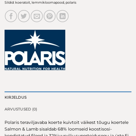
Sildid:
koeratoit
,
lemmikloomapood
,
polaris
KIRJELDUS
ARVUSTUSED (0)
Polaris teraviljavaba koerte kuivtoit väikest tõugu koertele
Salmon & Lamb sisaldab 68% loomseid koostisosi-
kondistatud fileed ja 32%juurvilju,supertoidusegu ja ürte.Ei