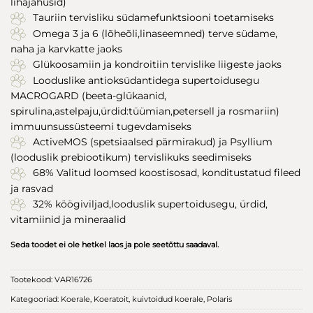
lihajahusid)
Tauriin tervisliku südamefunktsiooni toetamiseks
Omega 3 ja 6 (lõheõli,linaseemned) terve südame,
naha ja karvkatte jaoks
Glükoosamiin ja kondroitiin tervislike liigeste jaoks
Looduslike antioksüdantidega supertoidusegu
MACROGARD (beeta-glükaanid,
spirulina,astelpaju,ürdid:tüümian,petersell ja rosmariin)
immuunsussüsteemi tugevdamiseks
ActiveMOS (spetsiaalsed pärmirakud) ja Psyllium
(looduslik prebiootikum) tervislikuks seedimiseks
68% Valitud loomsed koostisosad, konditustatud fileed
ja rasvad
32% köögiviljad,looduslik supertoidusegu, ürdid,
vitamiinid ja mineraalid
Seda toodet ei ole hetkel laos ja pole seetõttu saadaval.
Tootekood:
VAR16726
Kategooriad:
Koerale
,
Koeratoit
,
kuivtoidud koerale
,
Polaris