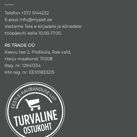
Telefon +372 5144232
E-post
info@mypet.ee
Vastame Teie e-kirjadele ja kõnedele
tööpäeviti kella 10.00-17.00.
RS TRADE OÜ
Kaevu tee 2, Pildiküla, Rae vald,
Harju maakond, 75308
Reg. nr: 12941334
KM reg. nr: EE101833215