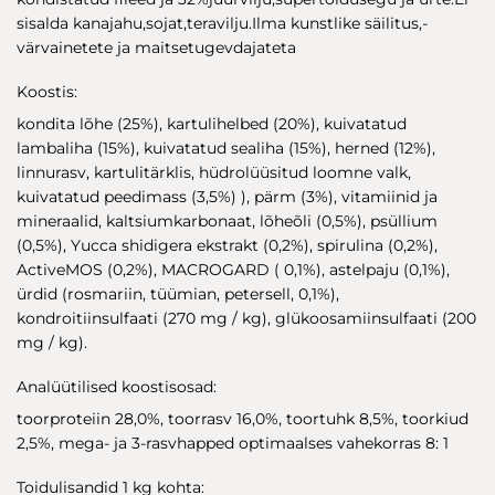
sisalda kanajahu,sojat,teravilju.Ilma kunstlike säilitus,-
värvainetete ja maitsetugevdajateta
Koostis:
kondita lõhe (25%), kartulihelbed (20%), kuivatatud
lambaliha (15%), kuivatatud sealiha (15%), herned (12%),
linnurasv, kartulitärklis, hüdrolüüsitud loomne valk,
kuivatatud peedimass (3,5%) ), pärm (3%), vitamiinid ja
mineraalid, kaltsiumkarbonaat, lõheõli (0,5%), psüllium
(0,5%), Yucca shidigera ekstrakt (0,2%), spirulina (0,2%),
ActiveMOS (0,2%), MACROGARD ( 0,1%), astelpaju (0,1%),
ürdid (rosmariin, tüümian, petersell, 0,1%),
kondroitiinsulfaati (270 mg / kg), glükoosamiinsulfaati (200
mg / kg).
Analüütilised koostisosad:
toorproteiin 28,0%, toorrasv 16,0%, toortuhk 8,5%, toorkiud
2,5%, mega- ja 3-rasvhapped optimaalses vahekorras 8: 1
Toidulisandid 1 kg kohta: