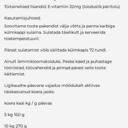
Toitainelised lisandid: E-vitamiin 32mg (looduslik päritolu)
Kasutamisjuhised:
Soovitame toote pakendist välja võtta ja panna karbiga
külmkappi sulama. Sulatada täielikult ja serveerida
toatemperatuuril.
Pärast sulatamist võib säilitada külmkapis 72 tundi.
Ainult lemmikloomatoiduks. Peske käed ja puhastage
tööriistad, töövahendid ja pinnad pärast selle toote
käitlemist.
Ligikaudne päevane vajadus mõõdukalt aktiivse
täiskasvanud koera jaoks:
koera kaal kg / g päevas
5 kg 160 g
10 kg 270 g