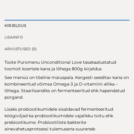
KIRJELDUS
LISAINFO
ARVUSTUSED (0)
Toote Puromenu Unconditional Love tasakaalustatud
toortoit koertele kana ja lõhega 800g kirjeldus
See menüü on tõeline maiuspala. Kergesti seeditav kana on
kombineeritud võimsa Omega-3 ja D-vitamiini allika –
lõhega. Staarlisandiks on fermenteeritud ehk hapendatud
porgand.
Lisaks probiootikumidele sisaldavad fermenteeritud
köögiviljad ka probiootikumidele vajalikku toitu ehk
prebiootikume. Probiootiliste bakterite
ainevahetusprotsessi tulemusena suureneb