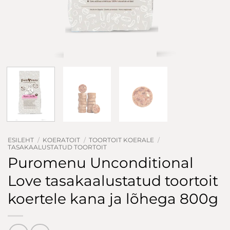
ESILEHT
/
KOERATOIT
/
TOORTOIT KOERALE
/
TASAKAALUSTATUD TOORTOIT
Puromenu Unconditional
Love tasakaalustatud toortoit
koertele kana ja lõhega 800g