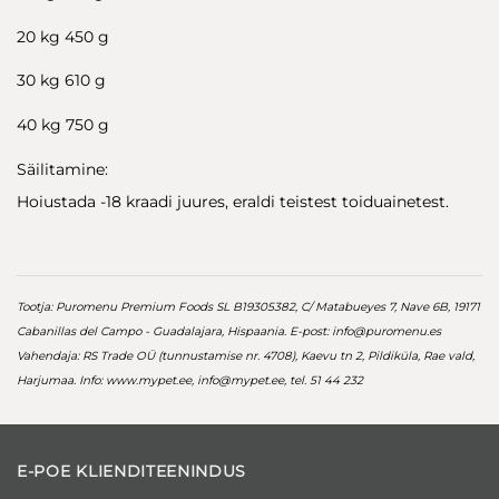
20 kg 450 g
30 kg 610 g
40 kg 750 g
Säilitamine:
Hoiustada -18 kraadi juures, eraldi teistest toiduainetest.
Tootja: Puromenu Premium Foods SL B19305382, C/ Matabueyes 7, Nave 6B, 19171
Cabanillas del Campo - Guadalajara, Hispaania. E-post:
info@puromenu.es
Vahendaja: RS Trade OÜ (tunnustamise nr. 4708), Kaevu tn 2, Pildiküla, Rae vald,
Harjumaa. Info: www.mypet.ee,
info@mypet.ee
, tel. 51 44 232
E-POE KLIENDITEENINDUS