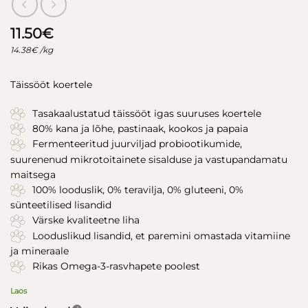
11.50
€
14.38
€
/kg
Täissööt koertele
Tasakaalustatud täissööt igas suuruses koertele
80% kana ja lõhe, pastinaak, kookos ja papaia
Fermenteeritud juurviljad probiootikumide,
suurenenud mikrotoitainete sisalduse ja vastupandamatu
maitsega
100% looduslik, 0% teravilja, 0% gluteeni, 0%
sünteetilised lisandid
Värske kvaliteetne liha
Looduslikud lisandid, et paremini omastada vitamiine
ja mineraale
Rikas Omega-3-rasvhapete poolest
Laos