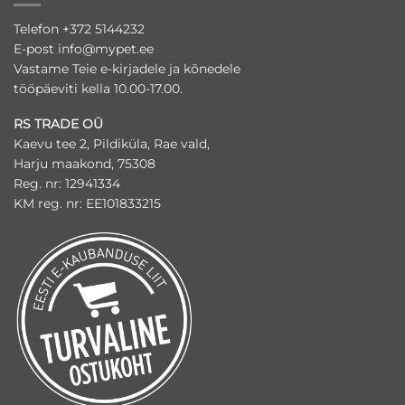
Telefon +372 5144232
E-post
info@mypet.ee
Vastame Teie e-kirjadele ja kõnedele
tööpäeviti kella 10.00-17.00.
RS TRADE OÜ
Kaevu tee 2, Pildiküla, Rae vald,
Harju maakond, 75308
Reg. nr: 12941334
KM reg. nr: EE101833215