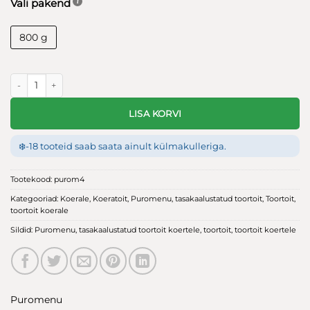
Vali pakend
800 g
Puromenu Unconditional Love tasakaalustatud toortoit koertele kana j
LISA KORVI
❄️
-18 tooteid saab saata ainult külmakulleriga.
Tootekood:
purom4
Kategooriad:
Koerale
,
Koeratoit
,
Puromenu
,
tasakaalustatud toortoit
,
Toortoit
,
toortoit koerale
Sildid:
Puromenu
,
tasakaalustatud toortoit koertele
,
toortoit
,
toortoit koertele
Puromenu