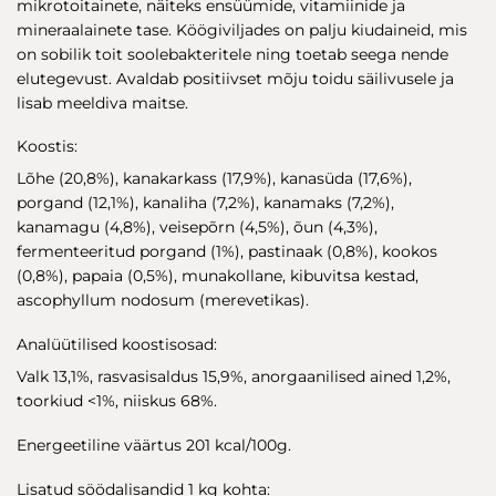
mikrotoitainete, näiteks ensüümide, vitamiinide ja
mineraalainete tase. Köögiviljades on palju kiudaineid, mis
on sobilik toit soolebakteritele ning toetab seega nende
elutegevust. Avaldab positiivset mõju toidu säilivusele ja
lisab meeldiva maitse.
Koostis:
Lõhe (20,8%), kanakarkass (17,9%), kanasüda (17,6%),
porgand (12,1%), kanaliha (7,2%), kanamaks (7,2%),
kanamagu (4,8%), veisepõrn (4,5%), õun (4,3%),
fermenteeritud porgand (1%), pastinaak (0,8%), kookos
(0,8%), papaia (0,5%), munakollane, kibuvitsa kestad,
ascophyllum nodosum (merevetikas).
Analüütilised koostisosad:
Valk 13,1%, rasvasisaldus 15,9%, anorgaanilised ained 1,2%,
toorkiud <1%, niiskus 68%.
Energeetiline väärtus 201 kcal/100g.
Lisatud söödalisandid 1 kg kohta: