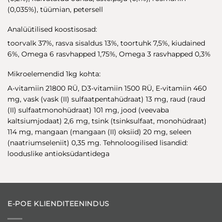
(0,035%), tüümian, petersell
Analüütilised koostisosad:
toorvalk 37%, rasva sisaldus 13%, toortuhk 7,5%, kiudained
6%, Omega 6 rasvhapped 1,75%, Omega 3 rasvhapped 0,3%
Mikroelemendid 1kg kohta:
A-vitamiin 21800 RÜ, D3-vitamiin 1500 RÜ, E-vitamiin 460
mg, vask (vask (II) sulfaatpentahüdraat) 13 mg, raud (raud
(II) sulfaatmonohüdraat) 101 mg, jood (veevaba
kaltsiumjodaat) 2,6 mg, tsink (tsinksulfaat, monohüdraat)
114 mg, mangaan (mangaan (II) oksiid) 20 mg, seleen
(naatriumseleniit) 0,35 mg. Tehnoloogilised lisandid:
looduslike antioksüdantidega
E-POE KLIENDITEENINDUS