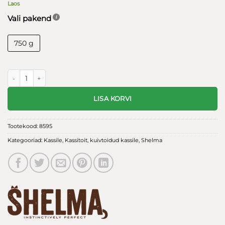
Laos
Vali pakend
750 g
Shelma kassi teraviljavaba indoor kassi kuivtoit kalkuniga 750g kogus
LISA KORVI
Tootekood:
8595
Kategooriad:
Kassile
,
Kassitoit
,
kuivtoidud kassile
,
Shelma