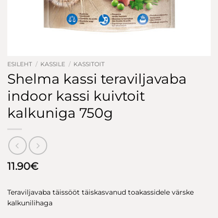
ESILEHT
/
KASSILE
/
KASSITOIT
Shelma kassi teraviljavaba
indoor kassi kuivtoit
kalkuniga 750g
11.90
€
Teraviljavaba täissööt täiskasvanud toakassidele värske
kalkunilihaga