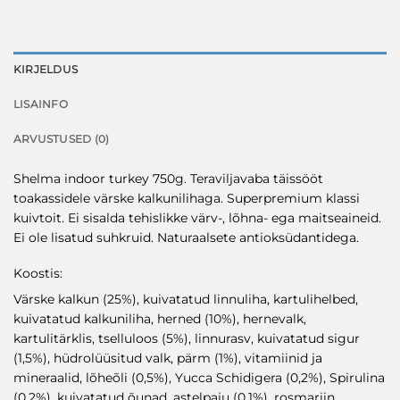
KIRJELDUS
LISAINFO
ARVUSTUSED (0)
Shelma indoor turkey 750g. Teraviljavaba täissööt
toakassidele värske kalkunilihaga. Superpremium klassi
kuivtoit. Ei sisalda tehislikke värv-, lõhna- ega maitseaineid.
Ei ole lisatud suhkruid. Naturaalsete antioksüdantidega.
Koostis:
Värske kalkun (25%), kuivatatud linnuliha, kartulihelbed,
kuivatatud kalkuniliha, herned (10%), hernevalk,
kartulitärklis, tselluloos (5%), linnurasv, kuivatatud sigur
(1,5%), hüdrolüüsitud valk, pärm (1%), vitamiinid ja
mineraalid, lõheõli (0,5%), Yucca Schidigera (0,2%), Spirulina
(0,2%), kuivatatud õunad, astelpaju (0,1%), rosmariin