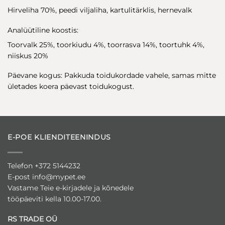
Hirveliha 70%, peedi viljaliha, kartulitärklis, hernevalk
Analüütiline koostis:
Toorvalk 25%, toorkiudu 4%, toorrasva 14%, toortuhk 4%,
niiskus 20%
Päevane kogus: Pakkuda toidukordade vahele, samas mitte
ületades koera päevast toidukogust.
E-POE KLIENDITEENINDUS
Telefon +372 5144232
E-post
info@mypet.ee
Vastame Teie e-kirjadele ja kõnedele
tööpäeviti kella 10.00-17.00.
RS TRADE OÜ