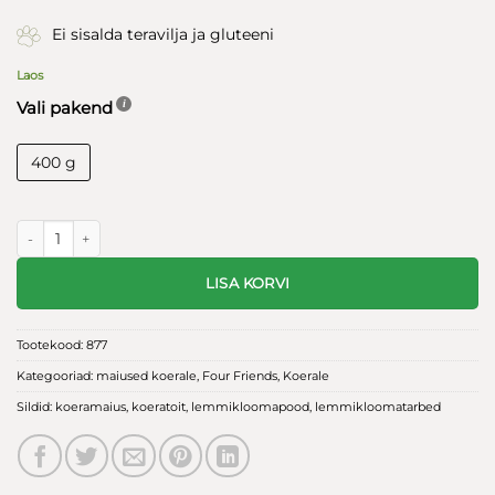
Ei sisalda teravilja ja gluteeni
Laos
Vali pakend
400 g
Four Friends teraviljavaba treeningmaius koertele hirvega 400g kogus
LISA KORVI
Tootekood:
877
Kategooriad:
maiused koerale
,
Four Friends
,
Koerale
Sildid:
koeramaius
,
koeratoit
,
lemmikloomapood
,
lemmikloomatarbed