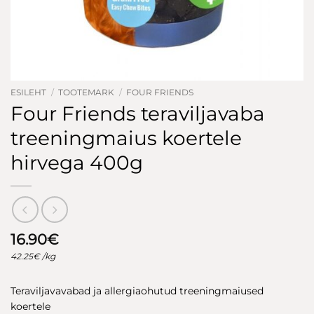
ESILEHT
/
TOOTEMARK
/
FOUR FRIENDS
Four Friends teraviljavaba
treeningmaius koertele
hirvega 400g
16.90
€
42.25
€
/kg
Teraviljavavabad ja allergiaohutud treeningmaiused
koertele