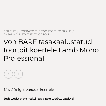
ESILEHT
/
KOERATOIT
/
TOORTOIT KOERALE
/
TASAKAALUSTATUD TOORTOIT
Von BARF tasakaalustatud
toortoit koertele Lamb Mono
Professional
Täissööt igas vanuses koertele
Seda toodet ei ole hetkel laos ja pole seetõttu saadaval.