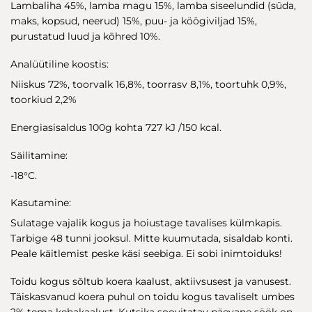
Lambaliha 45%, lamba magu 15%, lamba siseelundid (süda,
maks, kopsud, neerud) 15%, puu- ja köögiviljad 15%,
purustatud luud ja kõhred 10%.
Analüütiline koostis:
Niiskus 72%, toorvalk 16,8%, toorrasv 8,1%, toortuhk 0,9%,
toorkiud 2,2%
Energiasisaldus 100g kohta 727 kJ /150 kcal.
Säilitamine:
-18°C.
Kasutamine:
Sulatage vajalik kogus ja hoiustage tavalises külmkapis.
Tarbige 48 tunni jooksul. Mitte kuumutada, sisaldab konti.
Peale käitlemist peske käsi seebiga. Ei sobi inimtoiduks!
Toidu kogus sõltub koera kaalust, aktiivsusest ja vanusest.
Täiskasvanud koera puhul on toidu kogus tavaliselt umbes