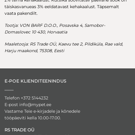
2% tema kehakaalust. Kutsika soovitatav päevane söök on
täiskasvanueas 3% eeldatavast kehakaalust. Täpsemalt
vaata pakendilt.
Tootja: VON BARF D.O.O., Posavska 4, Samobor-
Domaslovec 10 430, Horvaatia
Maaletooja: RS Trade OÜ, Kaevu tee 2, Pildiküla, Rae vald,
Harju maakond, 75308, Eesti
E-POE KLIENDITEENINDUS
Telefon +372 5144232
E-post
info@mypet.ee
Vastame Teie e-kirjadele ja kõnedele
tööpäeviti kella 10.00-17.00.
RS TRADE OÜ