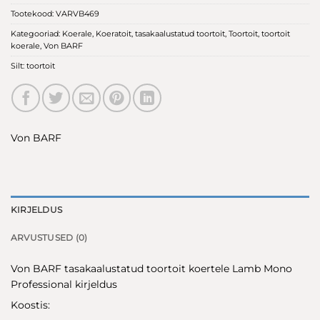
Tootekood:
VARVB469
Kategooriad:
Koerale
,
Koeratoit
,
tasakaalustatud toortoit
,
Toortoit
,
toortoit
koerale
,
Von BARF
Silt:
toortoit
Von BARF
KIRJELDUS
ARVUSTUSED (0)
Von BARF tasakaalustatud toortoit koertele Lamb Mono
Professional kirjeldus
Koostis: