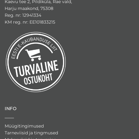
Kaevu tee 2, Pildiküla, Rae vald,
Harju maakond, 75308
Reg. nr: 12941334
KM reg. nr: EE101833215
INFO
Müügitingimused
Tarneviisid ja tingmused