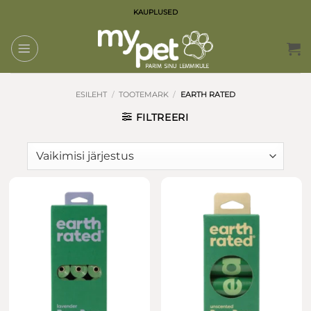
Skip
KAUPLUSED
to
content
ESILEHT
/
TOOTEMARK
/
EARTH RATED
FILTREERI