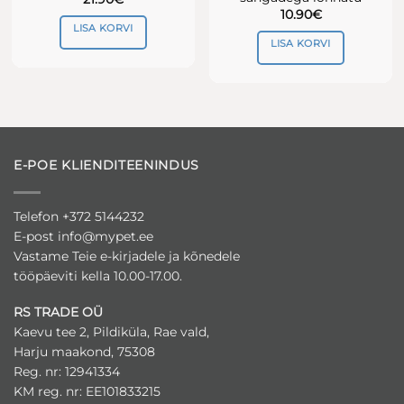
10.90
€
LISA KORVI
LISA KORVI
E-POE KLIENDITEENINDUS
Telefon +372 5144232
E-post
info@mypet.ee
Vastame Teie e-kirjadele ja kõnedele
tööpäeviti kella 10.00-17.00.
RS TRADE OÜ
Kaevu tee 2, Pildiküla, Rae vald,
Harju maakond, 75308
Reg. nr: 12941334
KM reg. nr: EE101833215