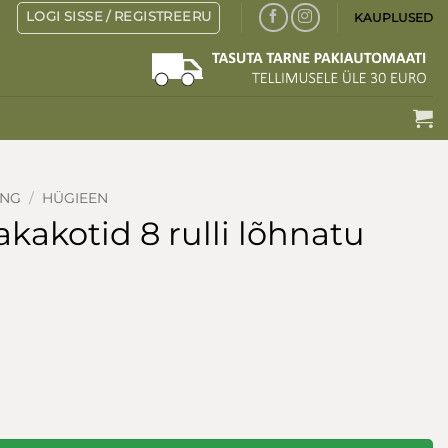
LOGI SISSE / REGISTREERU
KAUPLUSED
ING
/
HÜGIEEN
kakotid 8 rulli lõhnatu
ogus