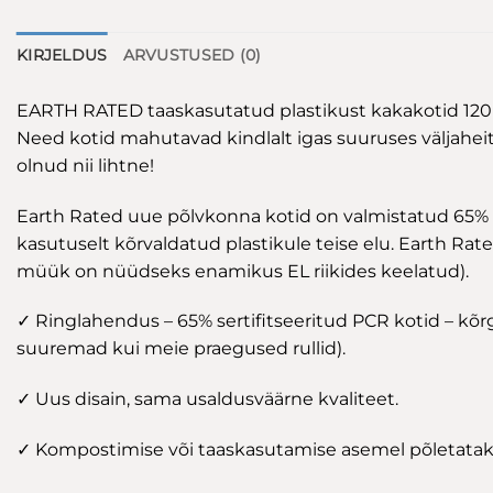
KIRJELDUS
ARVUSTUSED (0)
EARTH RATED taaskasutatud plastikust kakakotid 120 kot
Need kotid mahutavad kindlalt igas suuruses väljahe
olnud nii lihtne!
Earth Rated uue põlvkonna kotid on valmistatud 65% u
kasutuselt kõrvaldatud plastikule teise elu. Earth Rate
müük on nüüdseks enamikus EL riikides keelatud).
✓ Ringlahendus – 65% sertifitseeritud PCR kotid – kõrge
suuremad kui meie praegused rullid).
✓ Uus disain, sama usaldusväärne kvaliteet.
✓ Kompostimise või taaskasutamise asemel põletataks