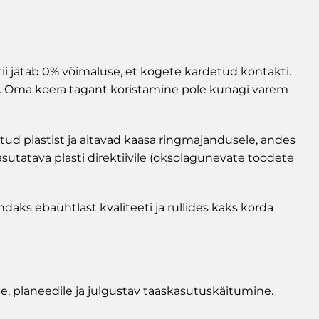
tii jätab 0% võimaluse, et kogete kardetud kontakti.
s. Oma koera tagant koristamine pole kunagi varem
ud plastist ja aitavad kaasa ringmajandusele, andes
asutatava plasti direktiivile (oksolagunevate toodete
ndaks ebaühtlast kvaliteeti ja rullides kaks korda
 planeedile ja julgustav taaskasutuskäitumine.