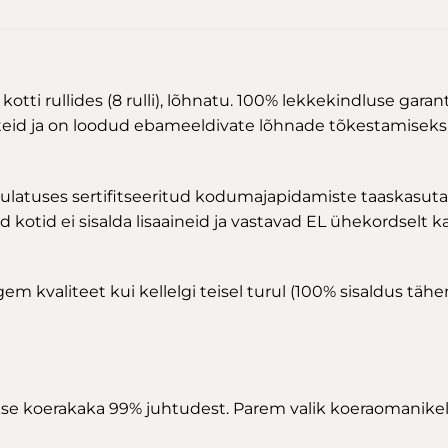
ti rullides (8 rulli), lõhnatu. 100% lekkekindluse garan
iteid ja on loodud ebameeldivate lõhnade tõkestamisek
latuses sertifitseeritud kodumajapidamiste taaskasutat
d kotid ei sisalda lisaaineid ja vastavad EL ühekordselt k
m kvaliteet kui kellelgi teisel turul (100% sisaldus tähe
e koerakaka 99% juhtudest. Parem valik koeraomanikele,