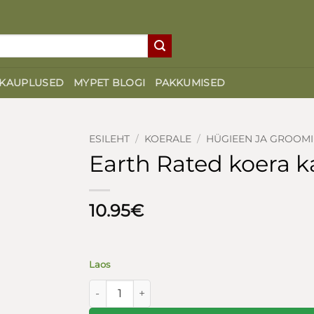
KAUPLUSED
MYPET BLOGI
PAKKUMISED
ESILEHT
/
KOERALE
/
HÜGIEEN JA GROOM
Earth Rated koera ka
10.95
€
Laos
Earth Rated koera kakakotid 8 rulli lõhnatu k