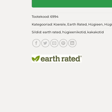
Tootekood:
6994
Kategooriad:
Koerale
,
Earth Rated
,
Hügieen
,
Hügi
Sildid:
earth rated
,
hügieenikotid
,
kakakotid