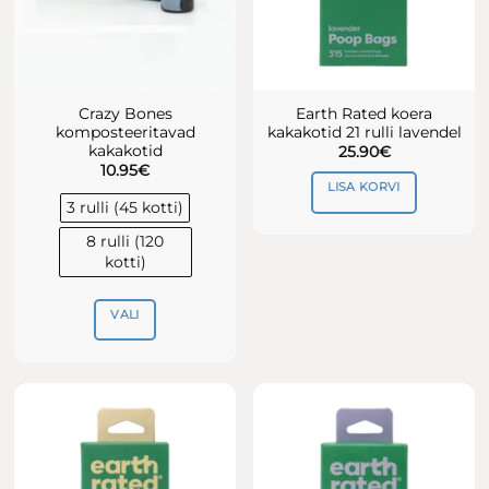
Crazy Bones
Earth Rated koera
komposteeritavad
kakakotid 21 rulli lavendel
kakakotid
25.90
€
10.95
€
LISA KORVI
3 rulli (45 kotti)
8 rulli (120
kotti)
VALI
Sellel
tootel
on
mitu
varianti.
Valikuid