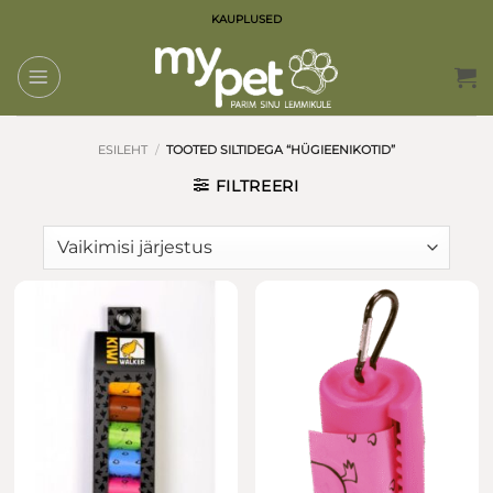
Skip
KAUPLUSED
to
content
ESILEHT
/
TOOTED SILTIDEGA “HÜGIEENIKOTID”
FILTREERI