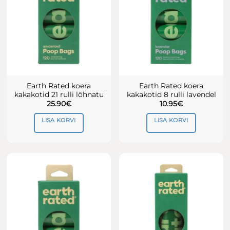
saab
teha
tootelehel.
Earth Rated koera
Earth Rated koera
kakakotid 21 rulli lõhnatu
kakakotid 8 rulli lavendel
25.90
€
10.95
€
LISA KORVI
LISA KORVI