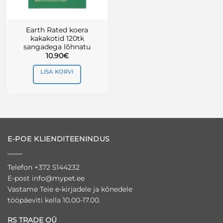
Earth Rated koera
kakakotid 120tk
sangadega lõhnatu
10.90
€
LISA KORVI
E-POE KLIENDITEENINDUS
Telefon +372 5144232
E-post
info@mypet.ee
Vastame Teie e-kirjadele ja kõnedele
tööpäeviti kella 10.00-17.00.
RS TRADE OÜ