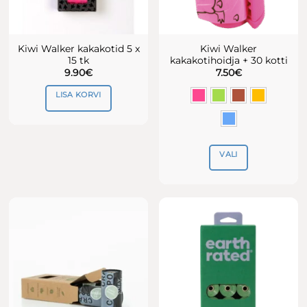
Kiwi Walker kakakotid 5 x
Kiwi Walker
15 tk
kakakotihoidja + 30 kotti
9.90
€
7.50
€
LISA KORVI
VALI
Sellel
tootel
on
mitu
varianti.
Valikuid
saab
teha
tootelehel.