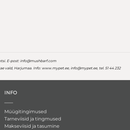
tsi. E-post:
info@mushbarf.com
 Rae vald, Harjumaa. Info: www.mypet.ee,
info@mypet.ee
, tel. 51 44 232
INFO
Müügitingimused
Tarneviisid ja tingmused
Makseviisid ja tasumine