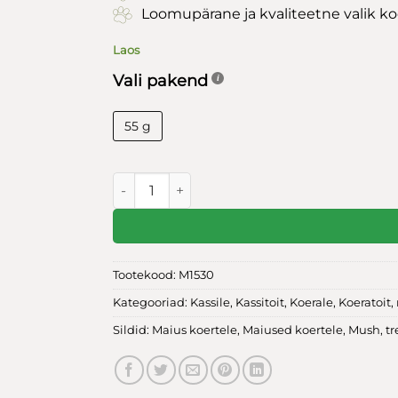
Loomupärane ja kvaliteetne valik koe
Laos
Vali pakend
55 g
Mush külmkuivatatud maius LAMMAS 55g ko
Tootekood:
M1530
Kategooriad:
Kassile
,
Kassitoit
,
Koerale
,
Koeratoit
,
Sildid:
Maius koertele
,
Maiused koertele
,
Mush
,
t