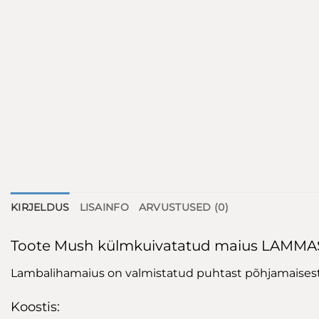
KIRJELDUS
LISAINFO
ARVUSTUSED (0)
Toote Mush külmkuivatatud maius LAMMAS 
Lambalihamaius on valmistatud puhtast põhjamaisest t
Koostis: