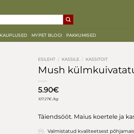
KAUPLUSED
MYPET BLOGI
PAKKUMISED
ESILEHT
/
KASSILE
/
KASSITOIT
Mush külmkuivata
5.90
€
107.27
€
/kg
Täiendsööt. Maius koertele ja kas
Valmistatud kvaliteetsest põhjamais