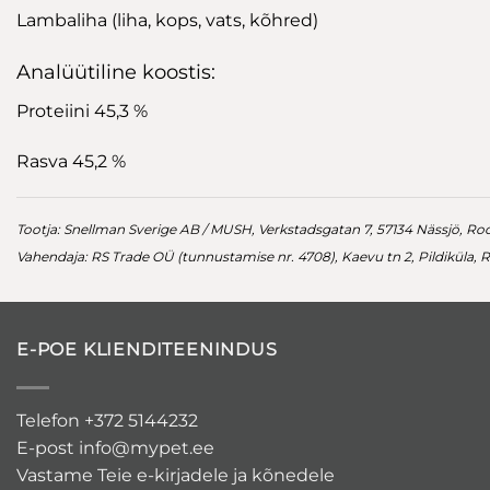
Lambaliha (liha, kops, vats, kõhred)
Analüütiline koostis:
Proteiini 45,3 %
Rasva 45,2 %
Tootja: Snellman Sverige AB / MUSH, Verkstadsgatan 7, 57134 Nässjö, Roo
Vahendaja: RS Trade OÜ (tunnustamise nr. 4708), Kaevu tn 2, Pildiküla,
E-POE KLIENDITEENINDUS
Telefon +372 5144232
E-post
info@mypet.ee
Vastame Teie e-kirjadele ja kõnedele