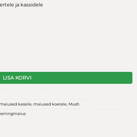
rtele ja kassidele
gus
LISA KORVI
maiused kassile
,
maiused koerale
,
Mush
reeningmaius