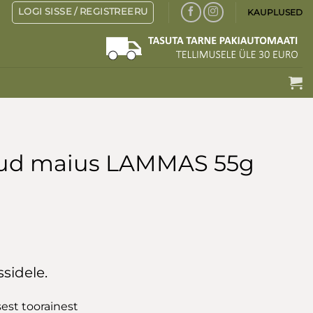
LOGI SISSE / REGISTREERU
KAUPLUSED
tud maius LAMMAS 55g
sidele.
est toorainest