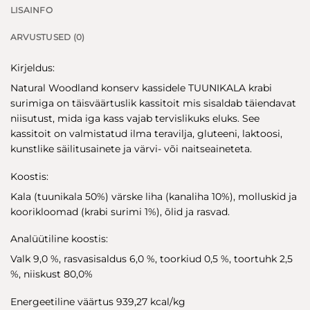
LISAINFO
ARVUSTUSED (0)
Kirjeldus:
Natural Woodland konserv kassidele TUUNIKALA krabi
surimiga on täisväärtuslik kassitoit mis sisaldab täiendavat
niisutust, mida iga kass vajab tervislikuks eluks. See
kassitoit on valmistatud ilma teravilja, gluteeni, laktoosi,
kunstlike säilitusainete ja värvi- või naitseaineteta.
Koostis:
Kala (tuunikala 50%) värske liha (kanaliha 10%), molluskid ja
koorikloomad (krabi surimi 1%), õlid ja rasvad.
Analüütiline koostis:
Valk 9,0 %, rasvasisaldus 6,0 %, toorkiud 0,5 %, toortuhk 2,5
%, niiskust 80,0%
Energeetiline väärtus 939,27 kcal/kg