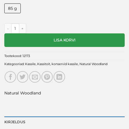
85 g
Natural Woodland konserv kassidele tuunikalaga 85g kogus
LISA KORVI
Tootekood:
12173
Kategooriad:
Kassile
,
Kassitoit
,
konservid kassile
,
Natural Woodland
Natural Woodland
KIRJELDUS