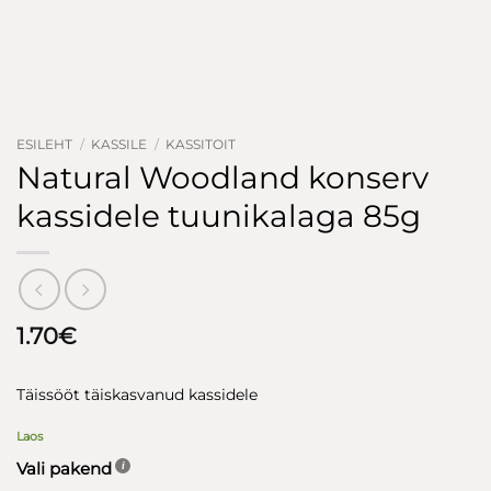
ESILEHT
/
KASSILE
/
KASSITOIT
Natural Woodland konserv
kassidele tuunikalaga 85g
1.70
€
Täissööt täiskasvanud kassidele
Laos
Vali pakend