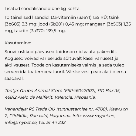
Lisatud söödalisandid ühe kg kohta:
Toitainelised lisandid: D3-vitamiin (3a671) 135 RÜ; tsink
(3b605) 3,3 mg; jood (3b201) 0,45 mg; mangaan (3b503) 1,35
mg; tauriin (3a370) 139,5 mg.
Kasutamine:
Soovituslikud päevased toidunormid vaata pakendilt.
Kogused võivad varieeruda sõltuvalt kassi vanusest ja
aktiivsusest. Toode on kasutamiseks valmis ja seda tuleb
serveerida toatemperatuuril. Värske vesi peab alati olema
saadaval.
Tootja: Grupo Animal Store (ESP46042002), PO Box 35,
46812 Aielo de Malferit, Valencia, Hispaania.
Vahendaja: RS Trade OÜ (tunnustamise nr. 4708), Kaevu tn
2, Pildiküla, Rae vald, Harjumaa. Info: www.mypet.ee,
info@mypet.ee
, tel. 51 44 232