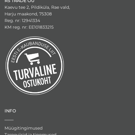
RS TRADE OÜ
Kaevu tee 2, Pildiküla, Rae vald,
Harju maakond, 75308
Reg. nr: 12941334
KM reg. nr: EE101833215
INFO
Müügitingimused
Tarneviisid ja tingmused