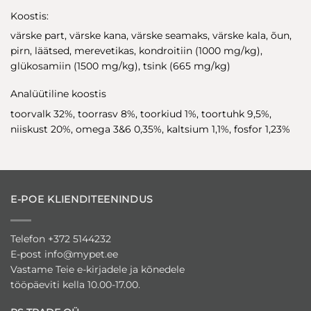
Koostis:
värske part, värske kana, värske seamaks, värske kala, õun,
pirn, läätsed, merevetikas, kondroitiin (1000 mg/kg),
glükosamiin (1500 mg/kg), tsink (665 mg/kg)
Analüütiline koostis
toorvalk 32%, toorrasv 8%, toorkiud 1%, toortuhk 9,5%,
niiskust 20%, omega 3&6 0,35%, kaltsium 1,1%, fosfor 1,23%
E-POE KLIENDITEENINDUS
Telefon +372 5144232
E-post
info@mypet.ee
Vastame Teie e-kirjadele ja kõnedele
tööpäeviti kella 10.00-17.00.