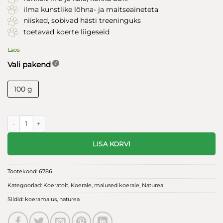
ilma kunstlike lõhna- ja maitseaineteta
niisked, sobivad hästi treeninguks
toetavad koerte liigeseid
Laos
Vali pakend
100 g
Naturea koeramaius "Duck semimoist" 100g kogus
LISA KORVI
Tootekood:
6786
Kategooriad:
Koeratoit
,
Koerale
,
maiused koerale
,
Naturea
Sildid:
koeramaius
,
naturea