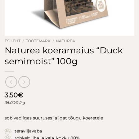
ESILEHT
/
TOOTEMARK
/
NATUREA
Naturea koeramaius “Duck
semimoist” 100g
3.50
€
35.00
€
/kg
sobivad igas suuruses ja igat tõugu koeretele
teraviljavaba
rohkelt liha ja kala, kokku 88%