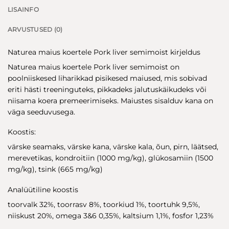
LISAINFO
ARVUSTUSED (0)
Naturea maius koertele Pork liver semimoist kirjeldus
Naturea maius koertele Pork liver semimoist on
poolniiskesed liharikkad pisikesed maiused, mis sobivad
eriti hästi treeninguteks, pikkadeks jalutuskäikudeks või
niisama koera premeerimiseks. Maiustes sisalduv kana on
väga seeduvusega.
Koostis:
värske seamaks, värske kana, värske kala, õun, pirn, läätsed,
merevetikas, kondroitiin (1000 mg/kg), glükosamiin (1500
mg/kg), tsink (665 mg/kg)
Analüütiline koostis
toorvalk 32%, toorrasv 8%, toorkiud 1%, toortuhk 9,5%,
niiskust 20%, omega 3&6 0,35%, kaltsium 1,1%, fosfor 1,23%