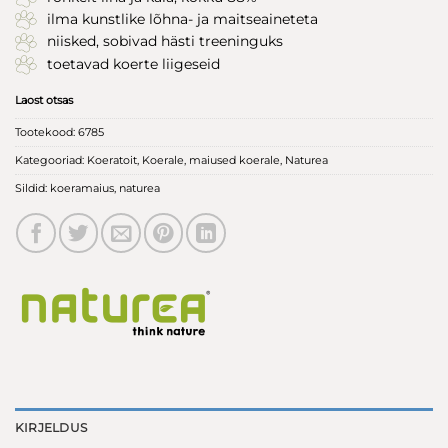
ilma kunstlike lõhna- ja maitseaineteta
niisked, sobivad hästi treeninguks
toetavad koerte liigeseid
Laost otsas
Tootekood:
6785
Kategooriad:
Koeratoit
,
Koerale
,
maiused koerale
,
Naturea
Sildid:
koeramaius
,
naturea
KIRJELDUS