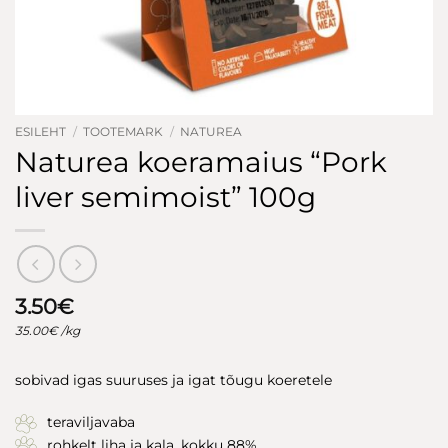
ESILEHT
/
TOOTEMARK
/
NATUREA
Naturea koeramaius “Pork
liver semimoist” 100g
3.50
€
35.00
€
/kg
sobivad igas suuruses ja igat tõugu koeretele
teraviljavaba
rohkelt liha ja kala, kokku 88%