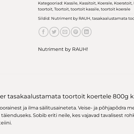
Kategooriad:
Kassile
,
Kassitoit
,
Koerale
,
Koeratoit
,
toortoit
,
Toortoit
,
toortoit kassile
,
toortoit koerale
Sildid:
Nutriment by RAUH
,
tasakaalustamata too
Nutriment by RAUH!
r tasakaalustamata toortoit koertele 800g ki
ainest ja ilma säilitusaineteta. Veise- ja põhjapõdra med
äienduseks. Sobib eriti neile, kes vajavad tavalisest ro
eiini.