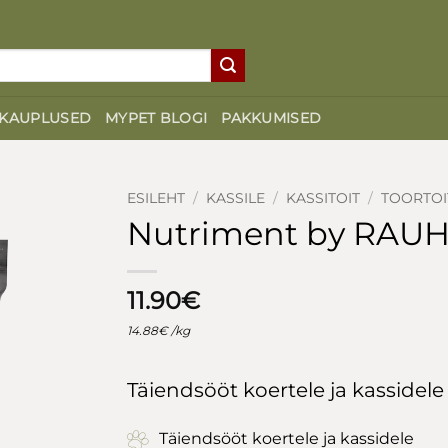
-18°
KAUPLUSED
MYPET BLOGI
PAKKUMISED
ESILEHT
/
KASSILE
/
KASSITOIT
/
TOORTOI
Nutriment by RAUH!
11.90
€
14.88
€
/kg
Täiendsööt koertele ja kassidele
Täiendsööt koertele ja kassidele