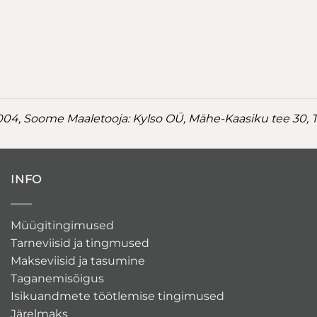
2004, Soome
Maaletooja: Kylso OÜ, Mähe-Kaasiku tee 30, Ta
INFO
Müügitingimused
Tarneviisid ja tingmused
Makseviisid ja tasumine
Taganemisõigus
Isikuandmete töötlemise tingimused
Järelmaks