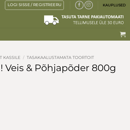
LOGI SISSE / REGISTREERU
KAUPLUSED
T KASSILE
/
TASAKAALUSTAMATA TOORTOIT
 Veis & Põhjapõder 800g