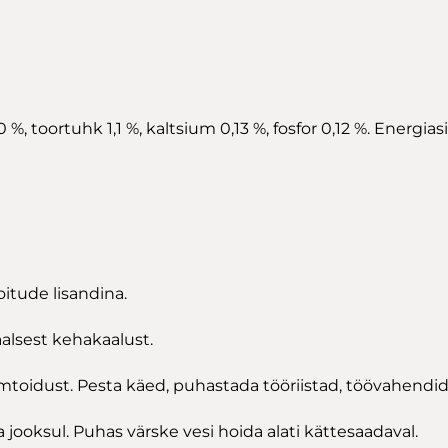
 %, toortuhk 1,1 %, kaltsium 0,13 %, fosfor 0,12 %. Energia
oitude lisandina.
alsest kehakaalust.
toidust. Pesta käed, puhastada tööriistad, töövahendid j
jooksul. Puhas värske vesi hoida alati kättesaadaval.