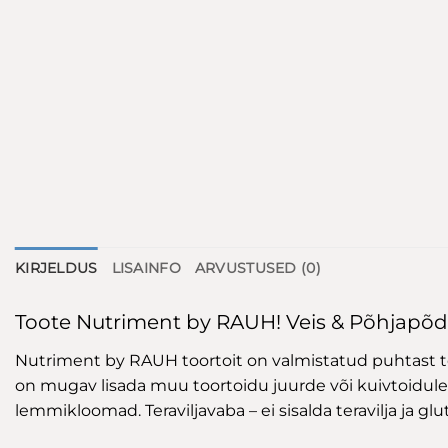
KIRJELDUS
LISAINFO
ARVUSTUSED (0)
Toote Nutriment by RAUH! Veis & Põhjapõde
Nutriment by RAUH toortoit on valmistatud puhtast toor
on mugav lisada muu toortoidu juurde või kuivtoidule t
lemmikloomad. Teraviljavaba – ei sisalda teravilja ja glut