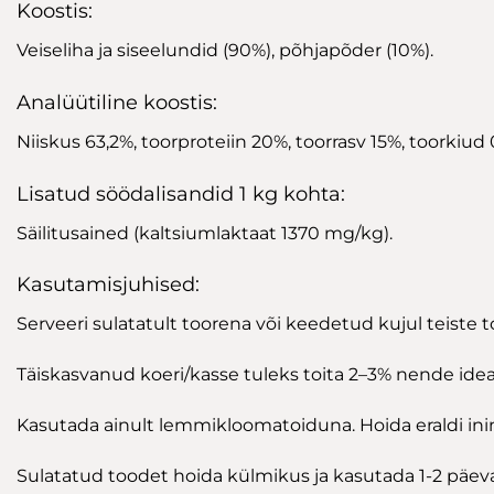
Koostis:
Veiseliha ja siseelundid (90%), põhjapõder (10%).
Analüütiline koostis:
Niiskus 63,2%, toorproteiin 20%, toorrasv 15%, toorkiud 0
Lisatud söödalisandid 1 kg kohta:
Säilitusained (kaltsiumlaktaat 1370 mg/kg).
Kasutamisjuhised:
Serveeri sulatatult toorena või keedetud kujul teiste t
Täiskasvanud koeri/kasse tuleks toita 2–3% nende idea
Kasutada ainult lemmikloomatoiduna. Hoida eraldi inim
Sulatatud toodet hoida külmikus ja kasutada 1-2 päeva 