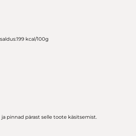
sisaldus:199 kcal/100g
a pinnad pärast selle toote käsitsemist.