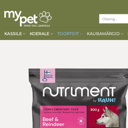
Skip
to
Otsi:
content
KASSILE
KOERALE
TOORTOIT
KAUBAMÄRGID