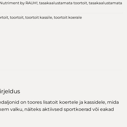
Nutriment by RAUH!
,
tasakaalustamata toortoit
,
tasakaalustamata
rtoit
,
toortoit
,
toortoit kassile
,
toortoit koerale
rjeldus
aljonid on toores lisatoit koertele ja kassidele, mida
hkem valku, näiteks aktiivsed sportkoerad või eakad