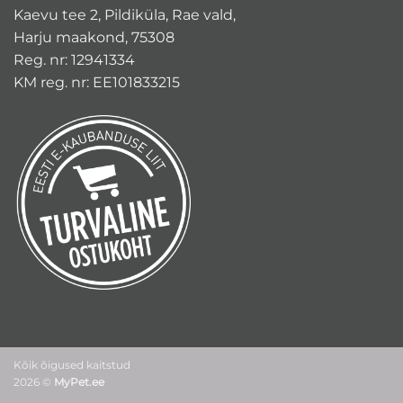
Kaevu tee 2, Pildiküla, Rae vald,
Harju maakond, 75308
Reg. nr: 12941334
KM reg. nr: EE101833215
Kõik õigused kaitstud
2026 ©
MyPet.ee