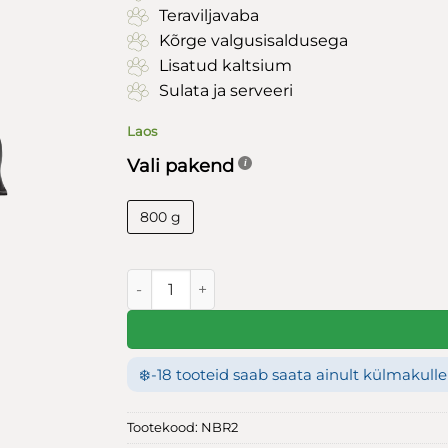
Teraviljavaba
Kõrge valgusisaldusega
Lisatud kaltsium
Sulata ja serveeri
Laos
Vali pakend
800 g
Nutriment by RAUH! Veis & Põhjapõder 800g
❄️
-18 tooteid saab saata ainult külmakulle
Tootekood:
NBR2