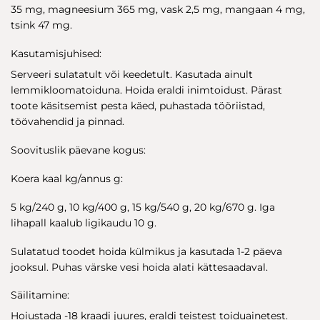
35 mg, magneesium 365 mg, vask 2,5 mg, mangaan 4 mg,
tsink 47 mg.
Kasutamisjuhised:
Serveeri sulatatult või keedetult. Kasutada ainult
lemmikloomatoiduna. Hoida eraldi inimtoidust. Pärast
toote käsitsemist pesta käed, puhastada tööriistad,
töövahendid ja pinnad.
Soovituslik päevane kogus:
Koera kaal kg/annus g:
5 kg/240 g, 10 kg/400 g, 15 kg/540 g, 20 kg/670 g. Iga
lihapall kaalub ligikaudu 10 g.
Sulatatud toodet hoida külmikus ja kasutada 1-2 päeva
jooksul. Puhas värske vesi hoida alati kättesaadaval.
Säilitamine:
Hoiustada -18 kraadi juures, eraldi teistest toiduainetest.