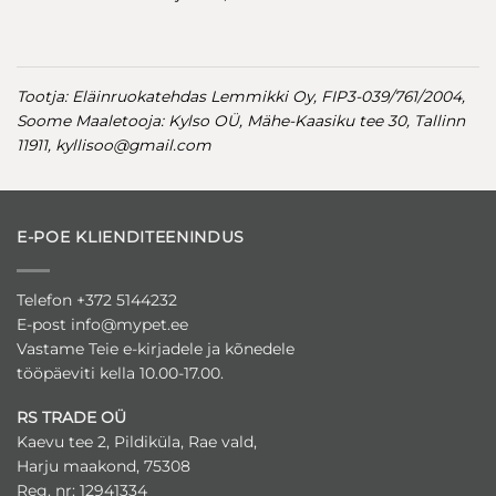
Tootja: Eläinruokatehdas Lemmikki Oy, FIP3-039/761/2004,
Soome
Maaletooja: Kylso OÜ, Mähe-Kaasiku tee 30, Tallinn
11911,
kyllisoo@gmail.com
E-POE KLIENDITEENINDUS
Telefon +372 5144232
E-post
info@mypet.ee
Vastame Teie e-kirjadele ja kõnedele
tööpäeviti kella 10.00-17.00.
RS TRADE OÜ
Kaevu tee 2, Pildiküla, Rae vald,
Harju maakond, 75308
Reg. nr: 12941334