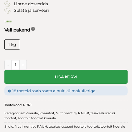
Lihtne doseerida
Sulata ja serveeri
Laos
Vali pakend
1 kg
Nutriment by RAUH! Kalkun & Lammas & Köögivili 1kg kogus
LISA KORVI
❄️
-18 tooteid saab saata ainult külmakulleriga.
Tootekood:
NBR1
Kategooriad:
Koerale
,
Koeratoit
,
Nutriment by RAUH!
,
tasakaalustatud
toortoit
,
Toortoit
,
toortoit koerale
Sildid:
Nutriment by RAUH
,
tasakaalustatud toortoit
,
toortoit
,
toortoit koerale