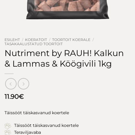
ESILEHT
/
KOERATOIT
/
TOORTOIT KOERALE
/
TASAKAALUSTATUD TOORTOIT
Nutriment by RAUH! Kalkun
& Lammas & Köögivili 1kg
11.90
€
Täissööt täiskasvanud koertele
Täissööt täiskasvanud koertele
Teraviljavaba