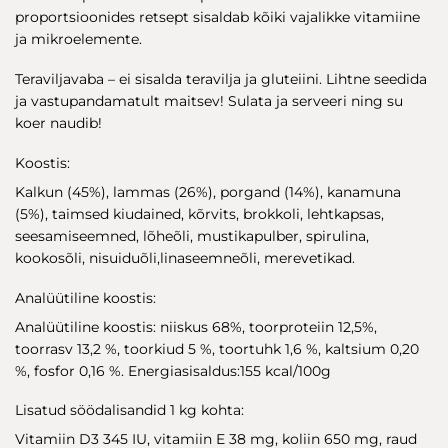
proportsioonides retsept sisaldab kõiki vajalikke vitamiine
ja mikroelemente.
Teraviljavaba – ei sisalda teravilja ja gluteiini. Lihtne seedida
ja vastupandamatult maitsev! Sulata ja serveeri ning su
koer naudib!
Koostis:
Kalkun (45%), lammas (26%), porgand (14%), kanamuna
(5%), taimsed kiudained, kõrvits, brokkoli, lehtkapsas,
seesamiseemned, lõheõli, mustikapulber, spirulina,
kookosõli, nisuiduõli,linaseemneõli, merevetikad.
Analüütiline koostis:
Analüütiline koostis: niiskus 68%, toorproteiin 12,5%,
toorrasv 13,2 %, toorkiud 5 %, toortuhk 1,6 %, kaltsium 0,20
%, fosfor 0,16 %. Energiasisaldus:155 kcal/100g
Lisatud söödalisandid 1 kg kohta:
Vitamiin D3 345 IU, vitamiin E 38 mg, koliin 650 mg, raud