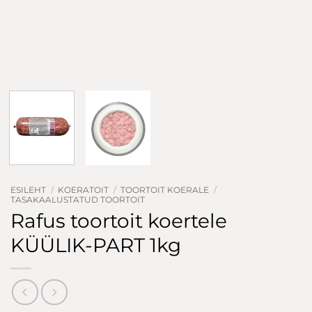
ESILEHT
/
KOERATOIT
/
TOORTOIT KOERALE
/
TASAKAALUSTATUD TOORTOIT
Rafus toortoit koertele
KÜÜLIK-PART 1kg