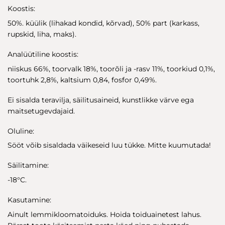
Koostis:
50%. küülik (lihakad kondid, kõrvad), 50% part (karkass,
rupskid, liha, maks).
Analüütiline koostis:
niiskus 66%, toorvalk 18%, toorõli ja -rasv 11%, toorkiud 0,1%,
toortuhk 2,8%, kaltsium 0,84, fosfor 0,49%.
Ei sisalda teravilja, säilitusaineid, kunstlikke värve ega
maitsetugevdajaid.
Oluline:
Sööt võib sisaldada väikeseid luu tükke. Mitte kuumutada!
Säilitamine:
-18°C.
Kasutamine:
Ainult lemmikloomatoiduks. Hoida toiduainetest lahus.