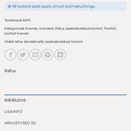
❄️
-18 tooteid saab saata ainult külmakulleriga.
Tootekood:
6674
Kategooriad:
Koerale
,
Koeratoit
,
Rafus
,
tasakaalustatud toortoit
,
Toortoit
,
toortoit koerale
Sildid:
rafus
,
täisväärtuslik
,
tasakaalustatud
,
toortoit
Rafus
KIRJELDUS
LISAINFO
ARVUSTUSED (0)