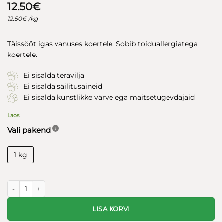
12.50
€
12.50
€
/kg
Täissööt igas vanuses koertele. Sobib toiduallergiatega
koertele.
Ei sisalda teravilja
Ei sisalda säilitusaineid
Ei sisalda kunstlikke värve ega maitsetugevdajaid
Laos
Vali pakend
1 kg
Rafus toortoit koertele KÜÜLIK-PART 1kg kogus
LISA KORVI