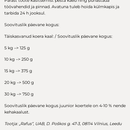
Pärast toote käsitsemist pesta käed ning puhastada
töövahendid ja pinnad. Avatuna tuleb hoida külmkapis ja
tarbida 24 h jooksul.
Soovituslik päevane kogus:
Täiskasvanud koera kaal: / Soovituslik päevane kogus:
5 kg –> 125 g
10 kg –> 250 g
15 kg –> 375 g
20 kg –> 500 g
30 kg –> 750 g
Soovituslik päevane kogus juunior koertele on 4-10 % nende
kehakaalust.
Tootja: „Rafus“, UAB, D. Poškos g. 47-3, 08114 Vilnius, Leedu