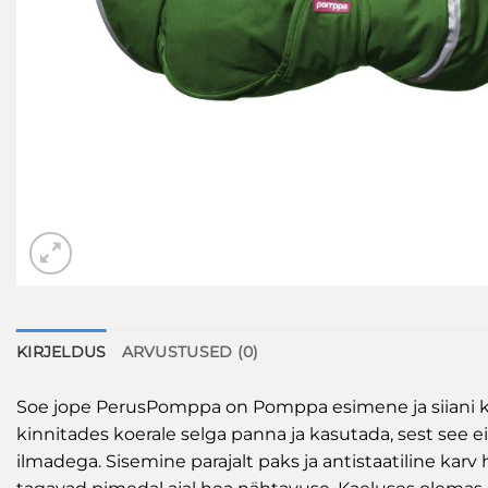
KIRJELDUS
ARVUSTUSED (0)
Soe jope PerusPomppa on Pomppa esimene ja siiani kõi
kinnitades koerale selga panna ja kasutada, sest see e
ilmadega. Sisemine parajalt paks ja antistaatiline kar