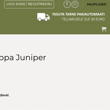
LOGI SISSE / REGISTREERU
KAUPLUSED
ppa Juniper
adaval.