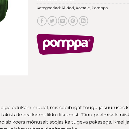
Kategooriad:
Riided
,
Koerale
,
Pomppa
ge edukam mudel, mis sobib igat tõugu ja suuruses koe
i takista koera loomulikku liikumist. Tänu pealmisele nii
v hoiab koera mõnusalt soojas ka tugeva pakasega. Krael 