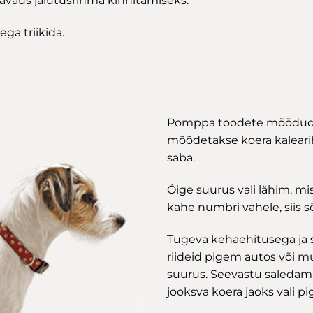
avaus jalutusrihma kinnitamiseks.
ga triikida.
Pomppa toodete mõõdud on
mõõdetakse koera kaleari
saba.
Õige suurus vali lähim, mi
kahe numbri vahele, siis s
Tugeva kehaehitusega ja s
riideid pigem autos või 
suurus. Seevastu saledama
jooksva koera jaoks vali 