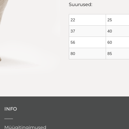
Suurused:
22
25
37
40
56
60
80
85
INFO
Müügitingimused