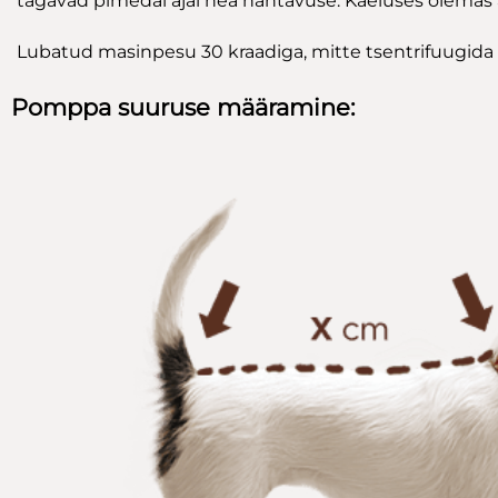
tagavad pimedal ajal hea nähtavuse. Kaeluses olemas 
Lubatud masinpesu 30 kraadiga, mitte tsentrifuugida e
Pomppa suuruse määramine: