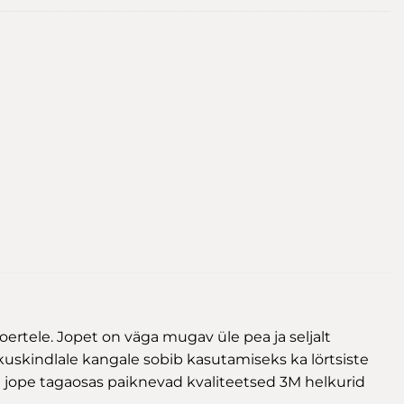
rtele. Jopet on väga mugav üle pea ja seljalt
skuskindlale kangale sobib kasutamiseks ka lörtsiste
ja jope tagaosas paiknevad kvaliteetsed 3M helkurid