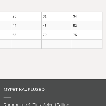
28
31
34
44
48
52
65
70
75
MYPET KAUPLUSED
Rummu tee 4 (Pirita Selver) Tallinn