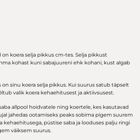
 koera selja pikkus cm-tes. Selja pikkust
hma kohast kuni sabajuureni ehk kohani, kust algab
s on sinu koera selja pikkus. Kui suurus satub täpselt
õltub valik koera kehaehitusest ja aktiivsusest.
aba allpool hoidvatele ning koertele, kes kasutavad
mujal jahedas ootamiseks peaks sobima pigem suurem
 kehaehitusega, püstise saba ja looduses palju ringi
pigem väiksem suurus.