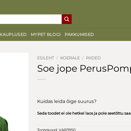
KAUPLUSED
MYPET BLOGI
PAKKUMISED
ESILEHT
/
KOERALE
/
RIIDED
Soe jope PerusPom
Kuidas leida õige suurus?
Seda toodet ei ole hetkel laos ja pole seetõttu sa
Tootekood:
VAR3950